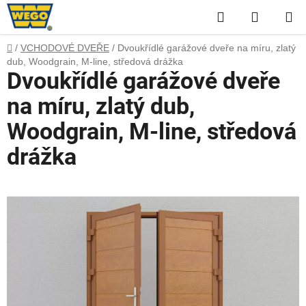
Přejít
Hledat
NÁKUP
na
obsah
KOŠÍK
Domů
/
VCHODOVÉ DVEŘE
/
Dvoukřídlé garážové dveře na míru, zlatý
dub, Woodgrain, M-line, středová drážka
Dvoukřídlé garážové dveře
na míru, zlatý dub,
Woodgrain, M-line, středová
drážka