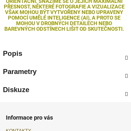
ORIENTAČNÍ. SNAŽÍME SE O JEJICH MAXIMÁLNÍ
PŘESNOST, NĚKTERÉ FOTOGRAFIE A VIZUALIZACE
VŠAK MOHOU BÝT VYTVOŘENY NEBO UPRAVENY
POMOCÍ UMĚLÉ INTELIGENCE (AI), A PROTO SE
MOHOU V DROBNÝCH DETAILECH NEBO
BAREVNÝCH ODSTÍNECH LIŠIT OD SKUTEČNOSTI.
Popis
Parametry
Diskuze
Z
á
Informace pro vás
p
a
KONTAKTY