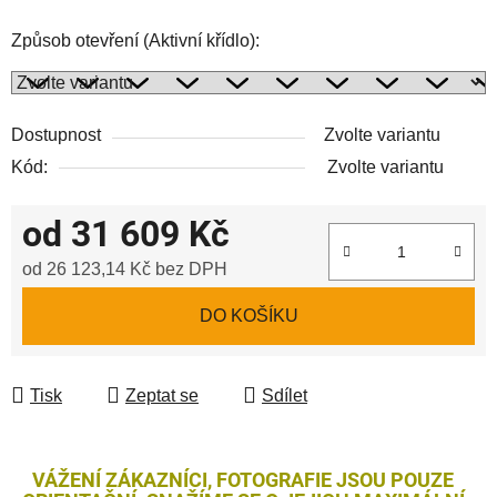
Způsob otevření (Aktivní křídlo):
Dostupnost
Zvolte variantu
Kód:
Zvolte variantu
od
31 609 Kč
od
26 123,14 Kč
bez DPH
Měrná cena:
DO KOŠÍKU
Tisk
Zeptat se
Sdílet
VÁŽENÍ ZÁKAZNÍCI, FOTOGRAFIE JSOU POUZE