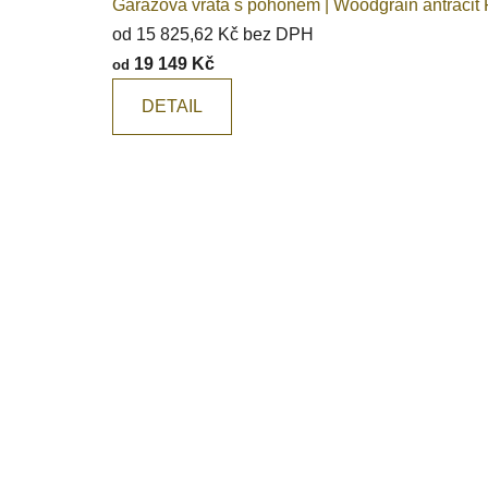
Garážová vrata s pohonem | Woodgrain antracit
a
od 15 825,62 Kč bez DPH
19 149 Kč
d
od
o
DETAIL
v
é
k
o
n
t
e
j
n