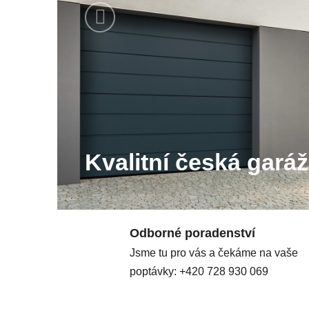
v
Předchozí
á
v
r
a
t
a
Kvalitní česká gará
D
o
o
Odborné poradenství
r
Jsme tu pro vás a čekáme na vaše
poptávky: +420 728 930 069
H