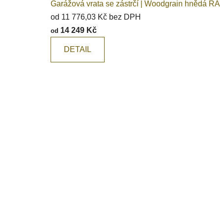
Garážová vrata se zástrčí | Woodgrain hnědá RA
e
od 11 776,03 Kč bez DPH
r
14 249 Kč
od
y
DETAIL
S
O
T
R
A