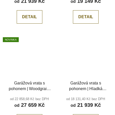
21 939 Kč
19 149 Kč
od
od
DETAIL
DETAIL
NOVINKA
Garážová vrata s
Garážová vrata s
pohonem | Woodgrain,
pohonem | Hladká
DB703, středová drážka
antracit RAL 7016, bez
od 22 858,68 Kč bez DPH
od 18 131,40 Kč bez DPH
drážky
27 659 Kč
21 939 Kč
od
od