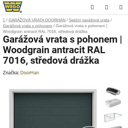
Přejít
Hledat
NÁKUP
na
obsah
KOŠÍK
Domů
/
GARÁŽOVÁ VRATA DOORHAN
/
Sekční garážová vrata
/
Garážová vrata s pohonem
/
Garážová vrata s pohonem |
Woodgrain antracit RAL 7016, středová drážka
Garážová vrata s pohonem |
Woodgrain antracit RAL
7016, středová drážka
Značka:
DoorHan