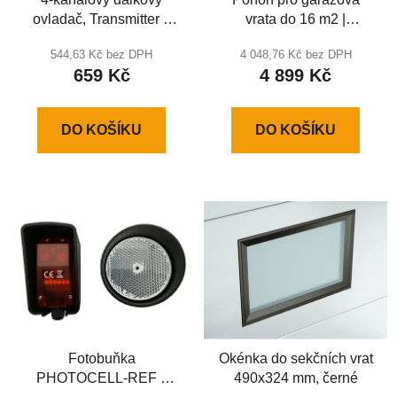
ovladač, Transmitter 4
vrata do 16 m2 |
Exclusive
SECTIONAL 1200-PRO
544,63 Kč bez DPH
4 048,76 Kč bez DPH
659 Kč
4 899 Kč
DO KOŠÍKU
DO KOŠÍKU
Fotobuňka
Okénka do sekčních vrat
PHOTOCELL-REF s
490x324 mm, černé