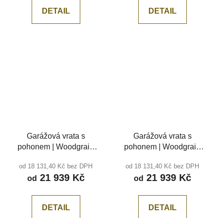
DETAIL
DETAIL
Garážová vrata s
Garážová vrata s
pohonem | Woodgrain
pohonem | Woodgrain
Černá RAL 9005,
Tmavý dub, středová
od 18 131,40 Kč bez DPH
od 18 131,40 Kč bez DPH
středová drážka
drážka
21 939 Kč
21 939 Kč
od
od
DETAIL
DETAIL