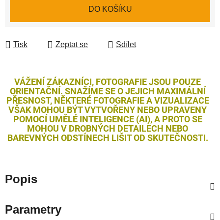
Měrná cena:
DO KOŠÍKU
Tisk
Zeptat se
Sdílet
VÁŽENÍ ZÁKAZNÍCI, FOTOGRAFIE JSOU POUZE
ORIENTAČNÍ. SNAŽÍME SE O JEJICH MAXIMÁLNÍ
PŘESNOST, NĚKTERÉ FOTOGRAFIE A VIZUALIZACE
VŠAK MOHOU BÝT VYTVOŘENY NEBO UPRAVENY
POMOCÍ UMĚLÉ INTELIGENCE (AI), A PROTO SE
MOHOU V DROBNÝCH DETAILECH NEBO
BAREVNÝCH ODSTÍNECH LIŠIT OD SKUTEČNOSTI.
Popis
Parametry