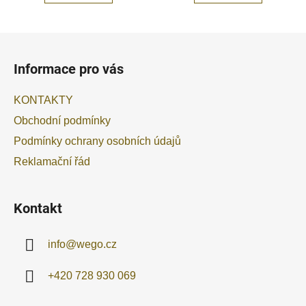
Z
á
Informace pro vás
p
a
KONTAKTY
t
Obchodní podmínky
í
Podmínky ochrany osobních údajů
Reklamační řád
Kontakt
info
@
wego.cz
+420 728 930 069