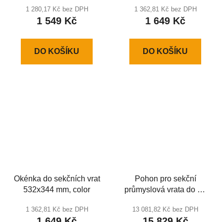
odrazkou
1 280,17 Kč bez DPH
1 362,81 Kč bez DPH
1 549 Kč
1 649 Kč
DO KOŠÍKU
DO KOŠÍKU
Okénka do sekčních vrat
Pohon pro sekční
532x344 mm, color
průmyslová vrata do 25
m2 SHAFT-50PRO
1 362,81 Kč bez DPH
13 081,82 Kč bez DPH
IP54KIT
1 649 Kč
15 829 Kč