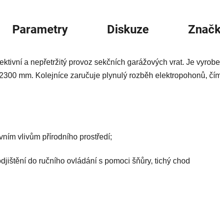
Parametry
Diskuze
Znač
ktivní a nepřetržitý provoz sekčních garážových vrat. Je vyrob
 2300 mm. Kolejníce zaručuje plynulý rozběh elektropohonů, č
ním vlivům přírodního prostředí;
djištění do ručního ovládání s pomoci šňůry, tichý chod