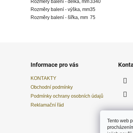
Rozměry balení - délka, mm
3340
Rozměry balení - výška, mm
35
Rozměry balení - šířka, mm
75
Z
á
Informace pro vás
Kont
p
a
KONTAKTY
t
Obchodní podmínky
í
Podmínky ochrany osobních údajů
Reklamační řád
Tento web p
procházením