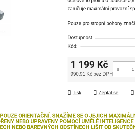
ocelového profilu o tloušťce 0,8
zaručuje maximální provozní spo
Pouze pro stropní pohony zna
Dostupnost
Kód:
1 199 Kč
990,91 Kč bez DPH
Měrná cena:
Tisk
Zeptat se
 POUZE ORIENTAČNÍ. SNAŽÍME SE O JEJICH MAXIMÁL
ŘENY NEBO UPRAVENY POMOCÍ UMĚLÉ INTELIGENCE (
LECH NEBO BAREVNÝCH ODSTÍNECH LIŠIT OD SKUTEČN