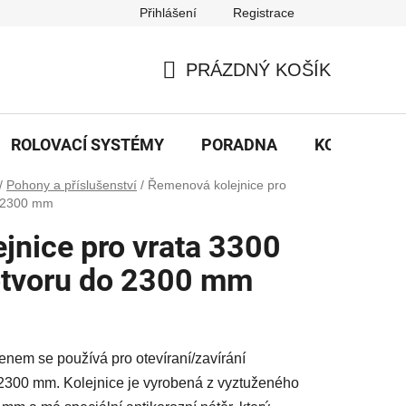
Přihlášení
Registrace
PRÁZDNÝ KOŠÍK
NÁKUPNÍ
KOŠÍK
ROLOVACÍ SYSTÉMY
PORADNA
KONTAKTY
/
Pohony a příslušenství
/
Řemenová kolejnice pro
o 2300 mm
jnice pro vrata 3300
otvoru do 2300 mm
enem se používá pro otevíraní/zavírání
 2300 mm. Kolejnice je vyrobená z vyztuženého