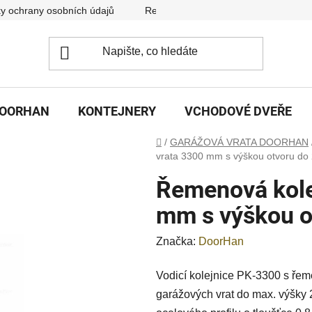
y ochrany osobních údajů
Reklamační řád
DOORHAN
KONTEJNERY
VCHODOVÉ DVEŘE
Domů
/
GARÁŽOVÁ VRATA DOORHAN
vrata 3300 mm s výškou otvoru d
Řemenová kole
mm s výškou 
Značka:
DoorHan
Vodicí kolejnice PK-3300 s řem
garážových vrat do max. výšky