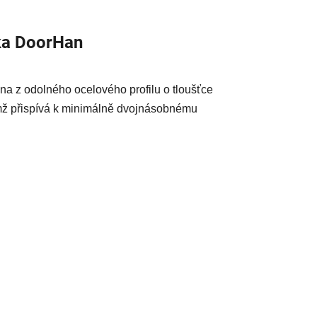
ka
DoorHan
ena z odolného ocelového profilu o tloušťce
ímž přispívá k minimálně dvojnásobnému