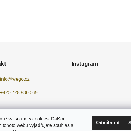
akt
Instagram
info
@
wego.cz
+420 728 930 069
oužívá soubory cookies. Dalším
Odmítnout
S
 tohoto webu vyjadřujete souhlas s