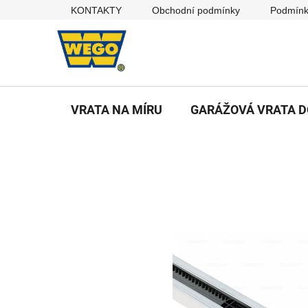
Přejít
KONTAKTY
Obchodní podmínky
Podmínk
na
obsah
VRATA NA MÍRU
GARÁŽOVÁ VRATA 