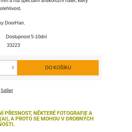
 mm a má speciální antikorozní nátěr, který
lehlivost.
čky DoorHan.
Dostupnost 5-10dní
33223
DO KOŠÍKU
Sdílet
NÍ PŘESNOST, NĚKTERÉ FOTOGRAFIE A
AI), A PROTO SE MOHOU V DROBNÝCH
OSTI.