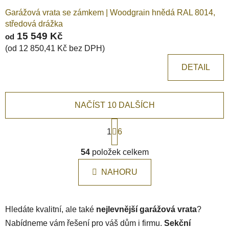
Garážová vrata se zámkem | Woodgrain hnědá RAL 8014,
středová drážka
15 549 Kč
od
(od 12 850,41 Kč bez DPH)
DETAIL
NAČÍST 10 DALŠÍCH
S
1
t
6
r
O
á
54
položek celkem
v
n
l
k
NAHORU
á
o
d
v
a
á
Hledáte kvalitní, ale také
nejlevnější garážová vrata
c
n
?
í
í
Nabídneme vám řešení pro váš dům i firmu.
Sekční