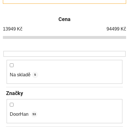
z
e
Cena
n
í
13949
Kč
94499
Kč
p
r
o
d
u
k
Na skladě
5
t
ů
Značky
DoorHan
53