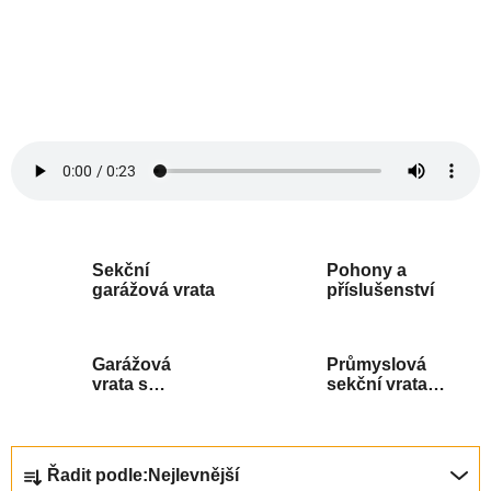
Sekční
Pohony a
garážová vrata
příslušenství
Garážová
Průmyslová
vrata s
sekční vrata
integrovanými
na míru
dveřmi
Ř
Řadit podle:
Nejlevnější
a