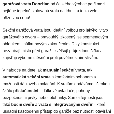
p
garážová vrata DoorHan
od českého výrobce patří mezi
r
nejlépe tepelně izolovaná vrata na trhu – a to za velmi
v
příznivou cenu!
k
y
v
Sekční garážová vrata jsou ideální volbou pro jakýkoliv typ
ý
garážového otvoru – pravoúhlý, zkosený, se segmentovým
p
obloukem i půlkruhovým zakončením. Díky konstrukci
i
nezabírají místo před garáží, zvětšují průjezdnou šířku a
s
u
zajišťují výborné utěsnění proti povětrnostním vlivům.
V nabídce najdete jak
manuální sekční vrata
, tak i
automatická sekční vrata
s komfortním pohonem a
možností dálkového ovládání. K vratům dodáváme i širokou
škálu
příslušenství
– dálkové ovladače, pohony,
bezpečnostní prvky nebo fotobuňky. Samozřejmostí jsou
také
boční dveře
a
vrata s integrovanými dveřmi
, které
usnadní každodenní přístup do garáže bez nutnosti otevírání