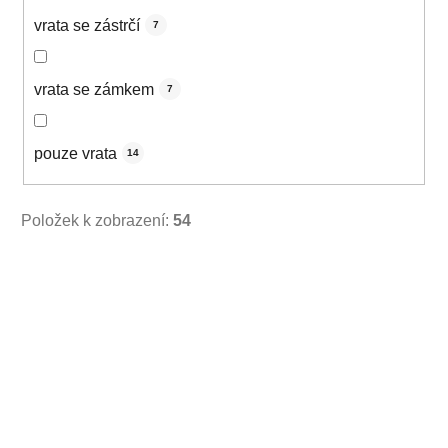
vrata se zástrčí
7
vrata se zámkem
7
pouze vrata
14
Položek k zobrazení:
54
V
ý
p
i
s
p
r