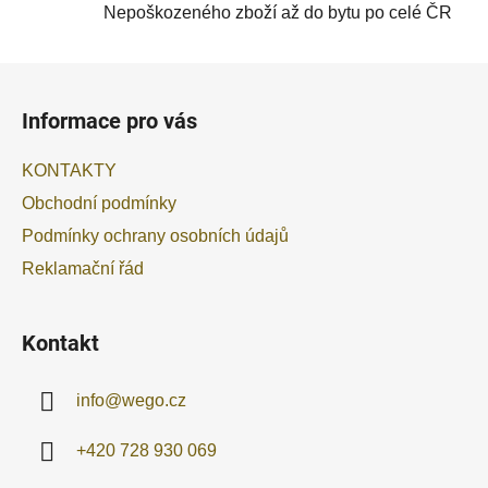
Nepoškozeného zboží až do bytu po celé ČR
Z
á
Informace pro vás
p
a
KONTAKTY
t
Obchodní podmínky
í
Podmínky ochrany osobních údajů
Reklamační řád
Kontakt
info
@
wego.cz
+420 728 930 069