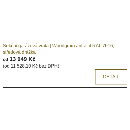
o
d
u
k
t
ů
Sekční garážová vrata | Woodgrain antracit RAL 7016,
středová drážka
13 949 Kč
od
(od 11 528,10 Kč bez DPH)
DETAIL