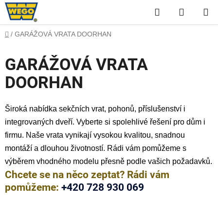
Přejít
Hledat
NÁKUP
na
obsah
KOŠÍK
Domů
/
GARÁŽOVÁ VRATA DOORHAN
GARÁŽOVÁ VRATA
DOORHAN
Široká nabídka sekčních vrat, pohonů, příslušenství i
integrovaných dveří. Vyberte si spolehlivé řešení pro dům i
firmu. Naše vrata vynikají vysokou kvalitou, snadnou
montáží a dlouhou životností. Rádi vám pomůžeme s
výběrem vhodného modelu přesně podle vašich požadavků.
Chcete se na něco zeptat? Rádi vám
pomůžeme:
+420 728 930 069