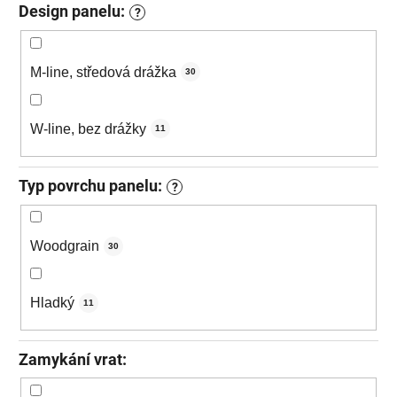
Design panelu:
?
M-line, středová drážka
30
W-line, bez drážky
11
Typ povrchu panelu:
?
Woodgrain
30
Hladký
11
Zamykání vrat: