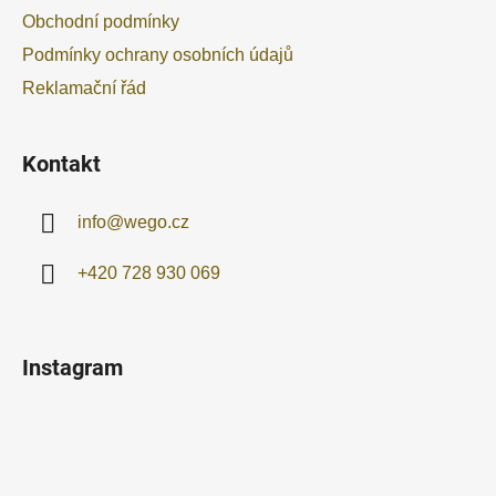
t
Obchodní podmínky
í
Podmínky ochrany osobních údajů
Reklamační řád
Kontakt
info
@
wego.cz
+420 728 930 069
Instagram