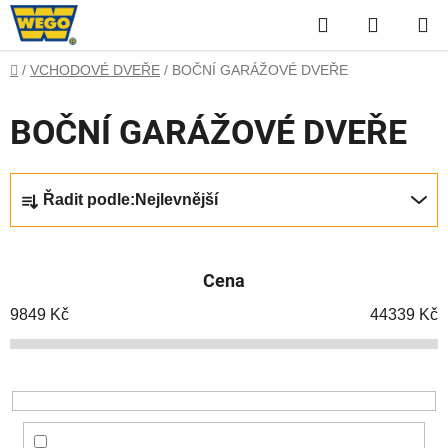
Přejít
Hledat
NÁKUP
na
obsah
KOŠÍK
Domů
/
VCHODOVÉ DVEŘE
/
BOČNÍ GARÁŽOVÉ DVEŘE
BOČNÍ GARÁŽOVÉ DVEŘE
Ř
Řadit podle:
Nejlevnější
a
z
e
Cena
n
í
9849
Kč
44339
Kč
p
r
o
d
u