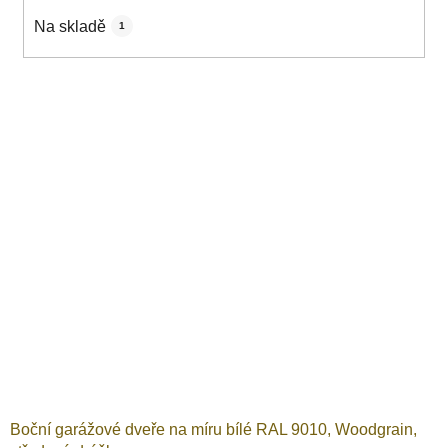
k
Na skladě
1
t
ů
V
ý
p
i
s
p
r
o
d
u
k
t
ů
Boční garážové dveře na míru bílé RAL 9010, Woodgrain,