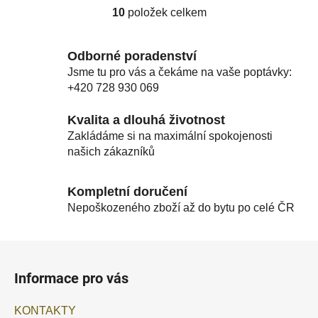
10
položek celkem
O
v
l
Odborné poradenství
á
Jsme tu pro vás a čekáme na vaše poptávky:
d
+420 728 930 069
a
c
Kvalita a dlouhá životnost
í
Zakládáme si na maximální spokojenosti
p
našich zákazníků
r
v
k
Kompletní doručení
y
Nepoškozeného zboží až do bytu po celé ČR
v
ý
Z
p
á
i
Informace pro vás
p
s
u
a
KONTAKTY