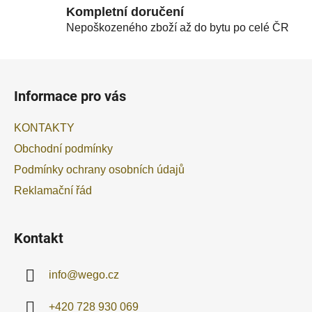
Kompletní doručení
Nepoškozeného zboží až do bytu po celé ČR
Z
á
Informace pro vás
p
a
KONTAKTY
t
Obchodní podmínky
í
Podmínky ochrany osobních údajů
Reklamační řád
Kontakt
info
@
wego.cz
+420 728 930 069