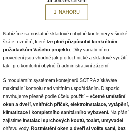
á
14
položek celkem
v
n
l
k
NAHORU
á
o
d
v
a
á
Nabízíme samostatné skladové i obytné kontejnery v široké
c
n
í
í
škále rozměrů, které
lze plně přizpůsobit konkrétním
p
požadavkům Vašeho projektu.
Díky variabilnímu
r
provedení jsou vhodné jak pro technické a skladové využití,
v
tak i pro komfortní obytné či administrativní zázemí.
k
y
v
S modulárním systémem kontejnerů SOTRA získáváte
ý
maximální kontrolu nad vnitřním uspořádáním. Dispozici
p
navrhujeme přesně podle účelu použití –
včetně umístění
i
oken a dveří, vnitřních příček, elektroinstalace, vytápění,
s
u
klimatizace i kompletního sanitárního vybavení.
Na přání
zajistíme
instalaci sprchových koutů, toalet, umyvadel
i
ohřevu vody.
Rozmístění oken a dveří si volíte sami, bez