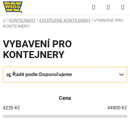
Přejít
Hledat
NÁKUP
na
obsah
KOŠÍK
Domů
/
KONTEJNERY
/
ZATEPLENÉ KONTEJNERY
/
VYBAVENÍ PRO
KONTEJNERY
VYBAVENÍ PRO
KONTEJNERY
Ř
Řadit podle:
Doporučujeme
a
z
e
Cena
n
í
4235
Kč
44900
Kč
p
r