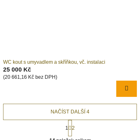
WC kout s umyvadlem a skříňkou, vč. instalaci
25 000 Kč
(20 661,16 Kč bez DPH)
NAČÍST DALŠÍ 4
S
1
t
2
r
O