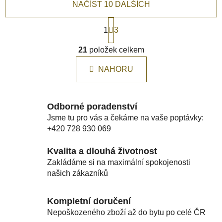
NAČÍST 10 DALŠÍCH
S
1
t
3
r
O
á
21
položek celkem
v
n
l
k
NAHORU
á
o
d
v
a
á
c
n
Odborné poradenství
í
í
Jsme tu pro vás a čekáme na vaše poptávky:
p
+420 728 930 069
r
v
Kvalita a dlouhá životnost
k
Zakládáme si na maximální spokojenosti
y
našich zákazníků
v
ý
Kompletní doručení
p
Nepoškozeného zboží až do bytu po celé ČR
i