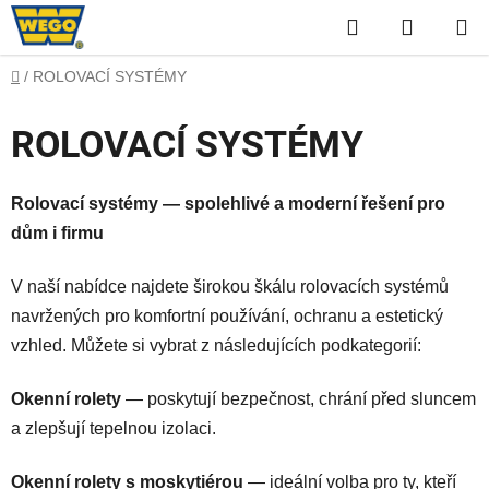
Přejít
Hledat
NÁKUP
na
obsah
KOŠÍK
Domů
/
ROLOVACÍ SYSTÉMY
ROLOVACÍ SYSTÉMY
Rolovací systémy — spolehlivé a moderní řešení pro
dům i firmu
V naší nabídce najdete širokou škálu rolovacích systémů
navržených pro komfortní používání, ochranu a estetický
vzhled. Můžete si vybrat z následujících podkategorií:
Okenní rolety
— poskytují bezpečnost, chrání před sluncem
a zlepšují tepelnou izolaci.
Okenní rolety s moskytiérou
— ideální volba pro ty, kteří