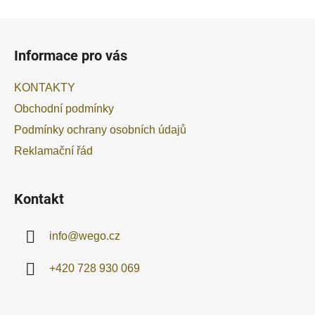
s
u
Z
á
Informace pro vás
p
a
KONTAKTY
t
Obchodní podmínky
í
Podmínky ochrany osobních údajů
Reklamační řád
Kontakt
info
@
wego.cz
+420 728 930 069