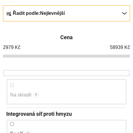
Ř
Řadit podle:
Nejlevnější
a
z
e
Cena
n
í
2979
Kč
58939
Kč
p
r
o
d
u
k
Na skladě
0
t
ů
Integrovaná síť proti hmyzu