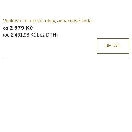
k
t
ů
Venkovní hliníkové rolety, antracitově šedá
2 979 Kč
od
(od 2 461,98 Kč bez DPH)
DETAIL