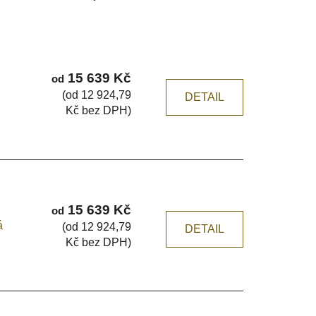
a
z
e
n
í
15 639 Kč
od
p
,
(od 12 924,79
DETAIL
r
Kč bez DPH)
o
d
u
k
t
15 639 Kč
od
ů
á
(od 12 924,79
DETAIL
Kč bez DPH)