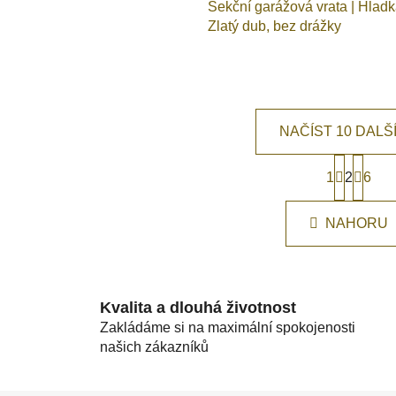
Sekční garážová vrata | Hlad
Zlatý dub, bez drážky
NAČÍST 10 DALŠ
S
1
2
t
6
O
r
v
á
l
NAHORU
n
á
k
d
o
v
a
á
c
Kvalita a dlouhá životnost
n
í
Zakládáme si na maximální spokojenosti
í
p
našich zákazníků
r
v