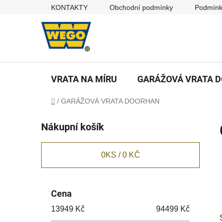
Přejít
KONTAKTY
Obchodní podmínky
Podmínk
na
obsah
VRATA NA MÍRU
GARÁŽOVÁ VRATA 
Domů
/
GARÁŽOVÁ VRATA DOORHAN
P
Nákupní košík
o
s
t
0
KS /
0 KČ
r
a
n
Cena
n
13949
Kč
94499
Kč
í