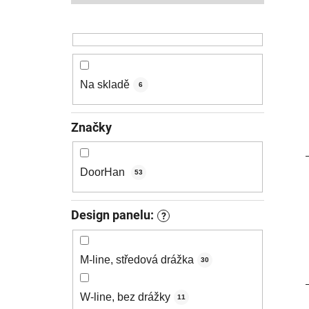
p
a
n
e
l
Na skladě
i
6
Značky
DoorHan
53
Design panelu:
?
M-line, středová drážka
30
W-line, bez drážky
11