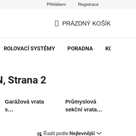
Přihlášení
Registrace
PRÁZDNÝ KOŠÍK
NÁKUPNÍ
KOŠÍK
ROLOVACÍ SYSTÉMY
PORADNA
KONTAKTY
N
, Strana 2
Garážová vrata
Průmyslová
s
sekční vrata
integrovanými
na míru
dveřmi
Ř
Řadit podle:
Nejlevnější