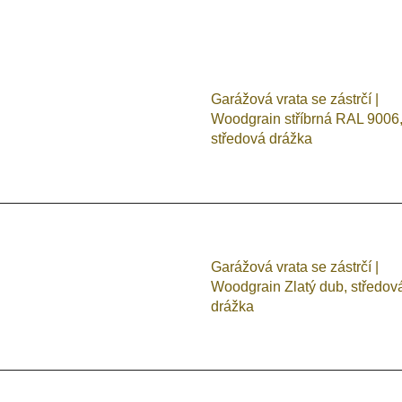
V
ý
p
Garážová vrata se zástrčí |
Woodgrain stříbrná RAL 9006
s
středová drážka
p
r
o
d
u
Garážová vrata se zástrčí |
k
Woodgrain Zlatý dub, středov
t
drážka
ů