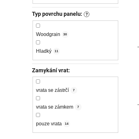
Typ povrchu panelu:
?
Woodgrain
30
Hladký
11
Zamykání vrat:
vrata se zástrčí
7
vrata se zámkem
7
pouze vrata
14