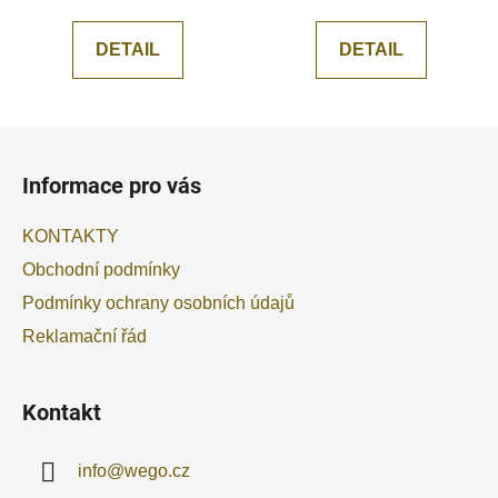
DETAIL
DETAIL
Z
á
Informace pro vás
p
a
KONTAKTY
t
Obchodní podmínky
í
Podmínky ochrany osobních údajů
Reklamační řád
Kontakt
info
@
wego.cz