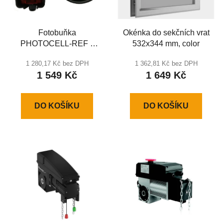
Fotobuňka
Okénka do sekčních vrat
PHOTOCELL-REF s
532x344 mm, color
odrazkou
1 280,17 Kč bez DPH
1 362,81 Kč bez DPH
1 549 Kč
1 649 Kč
DO KOŠÍKU
DO KOŠÍKU