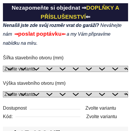
Nezapomeňte si objednat ⇒
DOPLŇKY A
PŘÍSLUŠENSTVÍ
⇐
Nenašli jste zde svůj rozměr vrat do garáží?
Neváhejte
poslat poptávku
nám
⇒
⇐
a my Vám připravíme
nabídku na míru.
Šířka stavebního otvoru (mm)
Výška stavebního otvoru (mm)
Dostupnost
Zvolte variantu
Kód:
Zvolte variantu