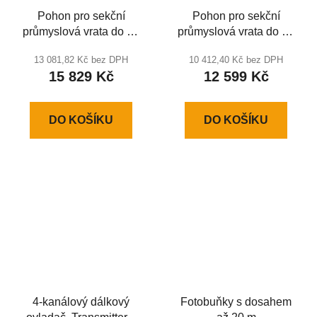
Pohon pro sekční
Pohon pro sekční
průmyslová vrata do 25
průmyslová vrata do 28
m2 SHAFT-50PRO
m2 SHAFT-60
13 081,82 Kč bez DPH
10 412,40 Kč bez DPH
IP54KIT
IP65CEKIT
15 829 Kč
12 599 Kč
DO KOŠÍKU
DO KOŠÍKU
4-kanálový dálkový
Fotobuňky s dosahem