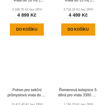
vrata do 16 m2 |
vrata do 13 m2 |
SECTIONAL 1200-PRO
SECTIONAL 1000-PRO
4 048,76 Kč bez DPH
3 718,18 Kč bez DPH
4 899 Kč
4 499 Kč
DO KOŠÍKU
DO KOŠÍKU
Pohon pro sekční
Řemenová kolejnice 3-
průmyslová vrata do 28
dílná pro vrata 3300 mm
m2 SHAFT-60
s výškou otvoru do 2300
10 412,40 Kč bez DPH
1 156,20 Kč bez DPH