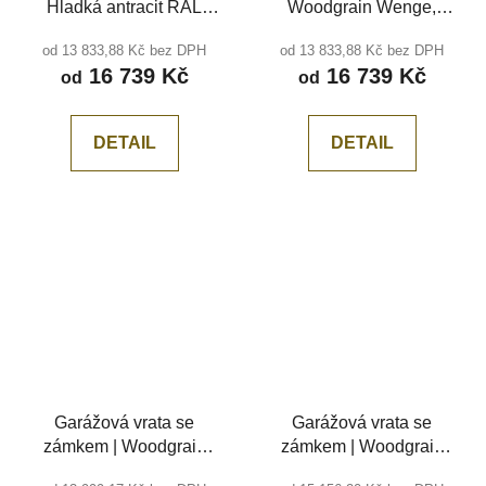
Hladká antracit RAL
Woodgrain Wenge,
7016, bez drážky
středová drážka
od 13 833,88 Kč bez DPH
od 13 833,88 Kč bez DPH
16 739 Kč
16 739 Kč
od
od
DETAIL
DETAIL
Garážová vrata se
Garážová vrata se
zámkem | Woodgrain
zámkem | Woodgrain
stříbrná RAL 9006,
Tmavý dub, středová