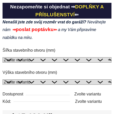
Nezapomeňte si objednat ⇒
DOPLŇKY A
PŘÍSLUŠENSTVÍ
⇐
Nenašli jste zde svůj rozměr vrat do garáží?
Neváhejte
poslat poptávku
nám
⇒
⇐
a my Vám připravíme
nabídku na míru.
Šířka stavebního otvoru (mm)
Výška stavebního otvoru (mm)
Dostupnost
Zvolte variantu
Kód:
Zvolte variantu