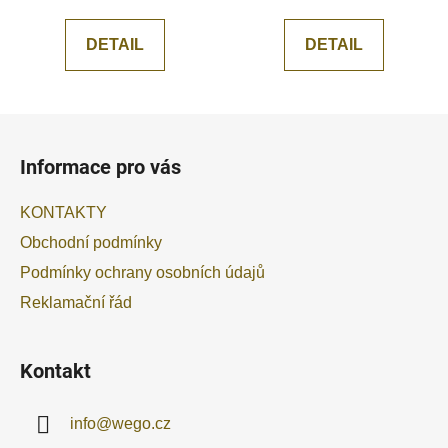
DETAIL
DETAIL
Z
á
Informace pro vás
p
a
KONTAKTY
t
Obchodní podmínky
í
Podmínky ochrany osobních údajů
Reklamační řád
Kontakt
info
@
wego.cz