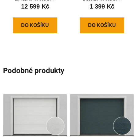
IP65CEKIT
mm
12 599 Kč
1 399 Kč
DO KOŠÍKU
DO KOŠÍKU
Podobné produkty