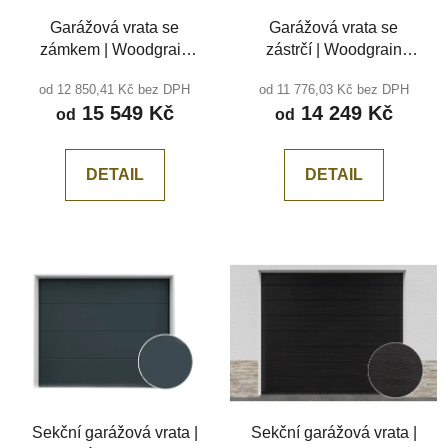
Garážová vrata se
Garážová vrata se
zámkem | Woodgrain
zástrčí | Woodgrain
bílá RAL 9010, středová
antracit RAL 7016,
od 12 850,41 Kč bez DPH
od 11 776,03 Kč bez DPH
drážka
středová drážka
15 549 Kč
14 249 Kč
od
od
DETAIL
DETAIL
Sekční garážová vrata |
Sekční garážová vrata |