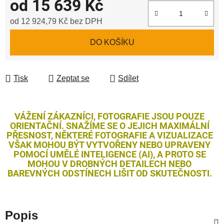
od
15 639 Kč
od
12 924,79 Kč
bez DPH
Měrná cena:
DO KOŠÍKU
Tisk
Zeptat se
Sdílet
VÁŽENÍ ZÁKAZNÍCI, FOTOGRAFIE JSOU POUZE
ORIENTAČNÍ. SNAŽÍME SE O JEJICH MAXIMÁLNÍ
PŘESNOST, NĚKTERÉ FOTOGRAFIE A VIZUALIZACE
VŠAK MOHOU BÝT VYTVOŘENY NEBO UPRAVENY
POMOCÍ UMĚLÉ INTELIGENCE (AI), A PROTO SE
MOHOU V DROBNÝCH DETAILECH NEBO
BAREVNÝCH ODSTÍNECH LIŠIT OD SKUTEČNOSTI.
Popis