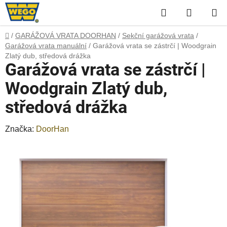
Přejít
Hledat
NÁKUP
na
obsah
KOŠÍK
Domů
/
GARÁŽOVÁ VRATA DOORHAN
/
Sekční garážová vrata
/
Garážová vrata manuální
/
Garážová vrata se zástrčí | Woodgrain
Zlatý dub, středová drážka
Garážová vrata se zástrčí |
Woodgrain Zlatý dub,
středová drážka
Značka:
DoorHan