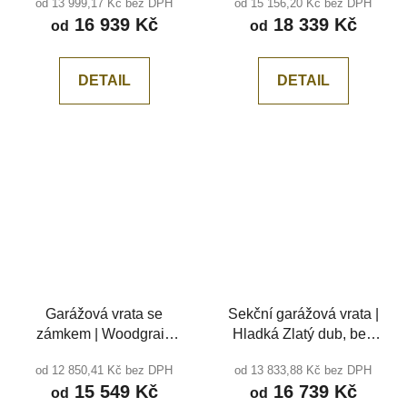
od 13 999,17 Kč bez DPH
od 15 156,20 Kč bez DPH
středová drážka
drážka
16 939 Kč
18 339 Kč
od
od
DETAIL
DETAIL
Garážová vrata se
Sekční garážová vrata |
zámkem | Woodgrain
Hladká Zlatý dub, bez
antracit RAL 7016,
drážky
od 12 850,41 Kč bez DPH
od 13 833,88 Kč bez DPH
středová drážka
15 549 Kč
16 739 Kč
od
od