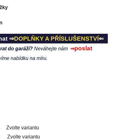
ážky
n
nat ⇒
DOPLŇKY A PŘÍSLUŠENSTVÍ
⇐
poslat
vrat do garáží?
Neváhejte nám
⇒
víme nabídku na míru.
Zvolte variantu
Zvolte variantu