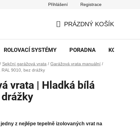
Přihlášení
Registrace
PRÁZDNÝ KOŠÍK
NÁKUPNÍ
KOŠÍK
ROLOVACÍ SYSTÉMY
PORADNA
KONTAKTY
/
Sekční garážová vrata
/
Garážová vrata manuální
/
á RAL 9010, bez drážky
á vrata | Hladká bílá
 drážky
jedny z nejlépe tepelně izolovaných vrat na