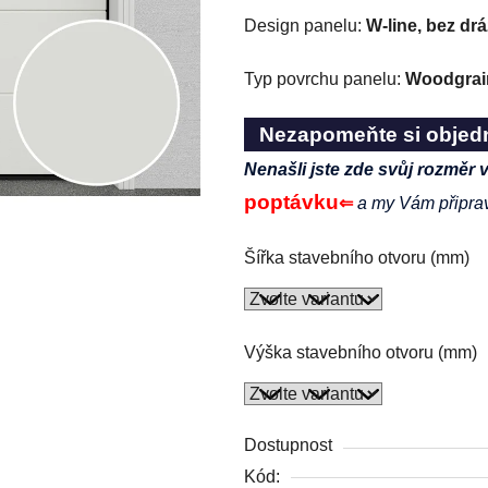
Design panelu:
W-line, bez dr
Typ povrchu panelu:
Woodgrai
Nezapomeňte si objed
Nenašli jste zde svůj rozměr 
poptávku
⇐
a my Vám připra
Šířka stavebního otvoru (mm)
Výška stavebního otvoru (mm)
Dostupnost
Kód: