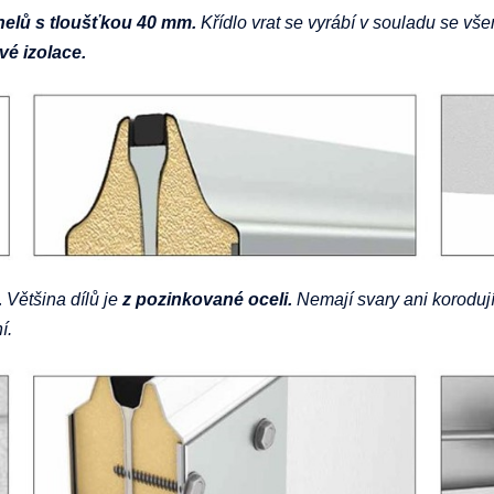
elů s tloušťkou 40 mm.
Křídlo vrat se vyrábí v souladu se v
vé izolace.
.
Většina dílů je
z pozinkované oceli.
Nemají svary ani korodují
í.