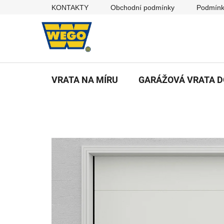
Přejít
KONTAKTY
Obchodní podmínky
Podmínk
na
obsah
VRATA NA MÍRU
GARÁŽOVÁ VRATA 