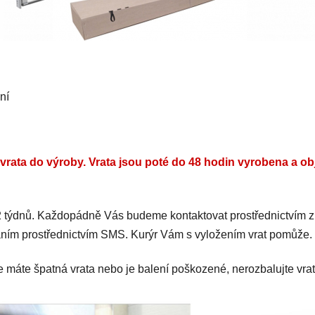
ní
rata do výroby. Vrata jsou poté do 48 hodin vyrobena a ob
 2 týdnů. Každopádně Vás budeme kontaktovat prostřednictvím z
áním prostřednictvím SMS. Kurýr Vám s vyložením vrat pomůže.
e máte špatná vrata nebo je balení poškozené, nerozbalujte vrat