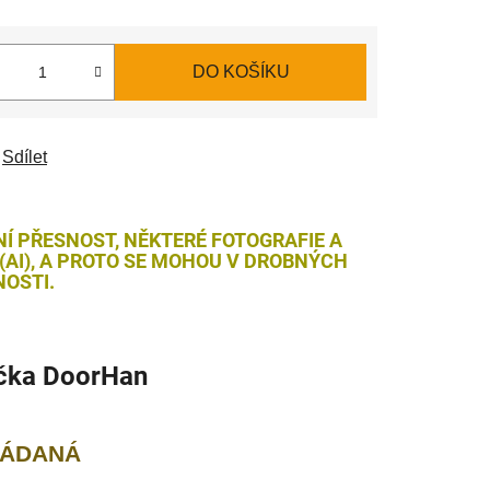
DO KOŠÍKU
Sdílet
NÍ PŘESNOST, NĚKTERÉ FOTOGRAFIE A
AI), A PROTO SE MOHOU V DROBNÝCH
OSTI.
čka
DoorHan
LÁDANÁ