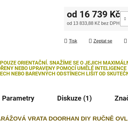
od
16 739 Kč
od
13 833,88 Kč
bez DPH
Měrná cena:
Tisk
Zeptat se
 POUZE ORIENTAČNÍ. SNAŽÍME SE O JEJICH MAXIMÁL
ŘENY NEBO UPRAVENY POMOCÍ UMĚLÉ INTELIGENCE (
LECH NEBO BAREVNÝCH ODSTÍNECH LIŠIT OD SKUTEČN
Parametry
Diskuze (1)
Zna
ARÁŽOVÁ VRATA DOORHAN DIY RUČNĚ OV