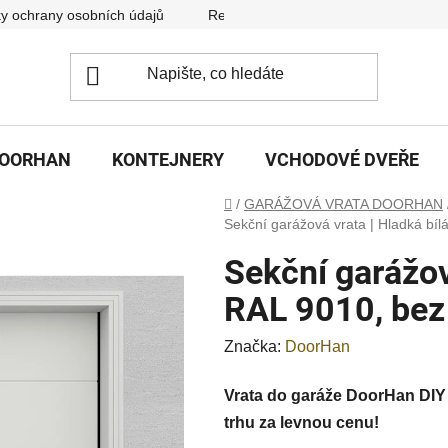
y ochrany osobních údajů
Reklamační řád
DOORHAN
KONTEJNERY
VCHODOVÉ DVEŘE
Domů
/
GARÁŽOVÁ VRATA DOORHAN
Sekční garážová vrata | Hladká bíl
Sekční garážov
RAL 9010, bez
Značka:
DoorHan
Vrata do garáže DoorHan DIY 
trhu za levnou cenu!