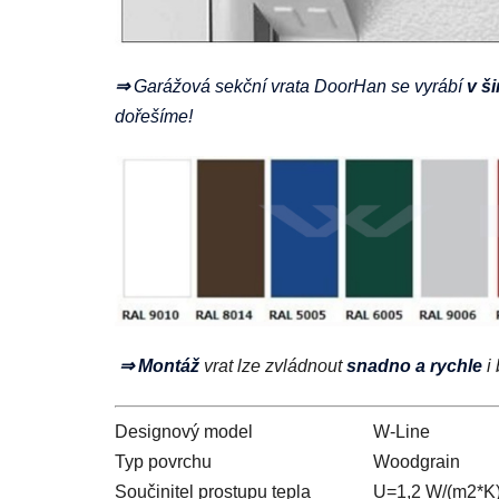
⇒
Garážová sekční vrata DoorHan se vyrábí
v ši
dořešíme!
⇒ Montáž
vrat lze zvládnout
snadno a rychle
i
Designový model
W-Line
Typ povrchu
Woodgrain
Součinitel prostupu tepla
U=1,2 W/(m2*K