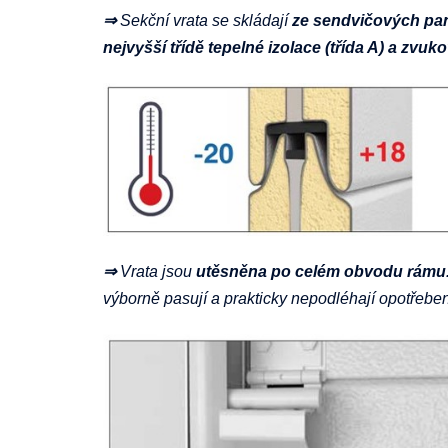
⇒
Sekční vrata se skládají
ze sendvičových pan
nejvyšší třídě tepelné izolace (třída A) a zvuko
⇒
Vrata jsou
utěsněna
po celém obvodu rámu
výborně pasují a prakticky nepodléhají opotřeben