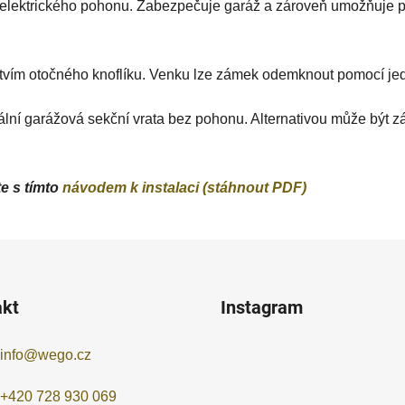
elektrického pohonu. Zabezpečuje garáž a zároveň umožňuje pří
tvím otočného knoflíku. Venku lze zámek odemknout pomocí jed
 garážová sekční vrata bez pohonu. Alternativou může být zástr
e s tímto
návodem k instalaci (stáhnout PDF)
akt
Instagram
info
@
wego.cz
+420 728 930 069