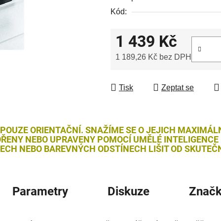
Kód:
1 439 Kč
1 189,26 Kč bez DPH
Měrná cena:
Tisk
Zeptat se
 POUZE ORIENTAČNÍ. SNAŽÍME SE O JEJICH MAXIMÁL
ŘENY NEBO UPRAVENY POMOCÍ UMĚLÉ INTELIGENCE (
LECH NEBO BAREVNÝCH ODSTÍNECH LIŠIT OD SKUTEČN
Parametry
Diskuze
Znač