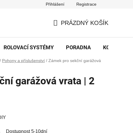
Přihlášení
Registrace
PRÁZDNÝ KOŠÍK
NÁKUPNÍ
KOŠÍK
ROLOVACÍ SYSTÉMY
PORADNA
KONTAKTY
/
Pohony a příslušenství
/
Zámek pro sekční garážová
ní garážová vrata | 2
DIY
Dostupnost 5-10dní