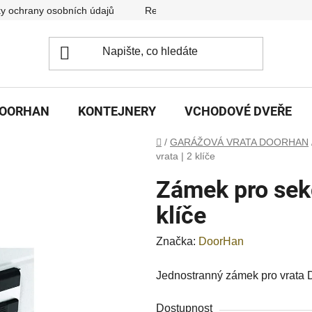
y ochrany osobních údajů
Reklamační řád
DOORHAN
KONTEJNERY
VCHODOVÉ DVEŘE
Domů
/
GARÁŽOVÁ VRATA DOORHAN
vrata | 2 klíče
Zámek pro sekč
klíče
Značka:
DoorHan
Jednostranný zámek pro vrata 
Dostupnost