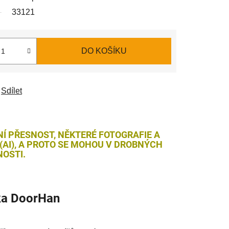
33121
DO KOŠÍKU
Sdílet
NÍ PŘESNOST, NĚKTERÉ FOTOGRAFIE A
AI), A PROTO SE MOHOU V DROBNÝCH
OSTI.
ka
DoorHan