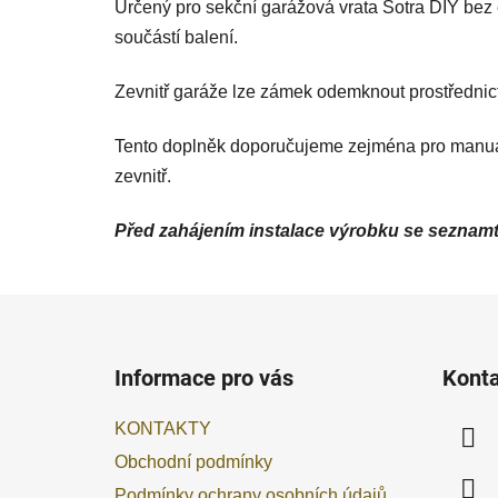
Určený pro sekční garážová vrata Sotra DIY bez 
součástí balení.
Zevnitř garáže lze zámek odemknout prostřednic
Tento doplněk doporučujeme zejména pro manuální
zevnitř.
Před zahájením instalace výrobku se seznamt
Z
á
Informace pro vás
Kont
p
a
KONTAKTY
t
Obchodní podmínky
í
Podmínky ochrany osobních údajů