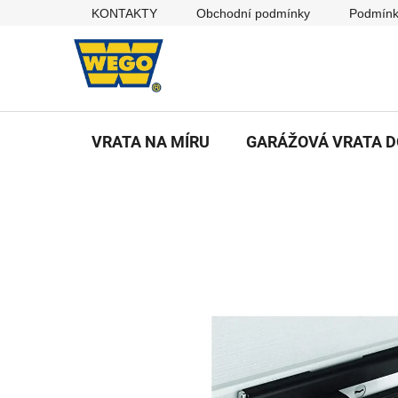
Přejít
KONTAKTY
Obchodní podmínky
Podmínk
na
obsah
VRATA NA MÍRU
GARÁŽOVÁ VRATA 