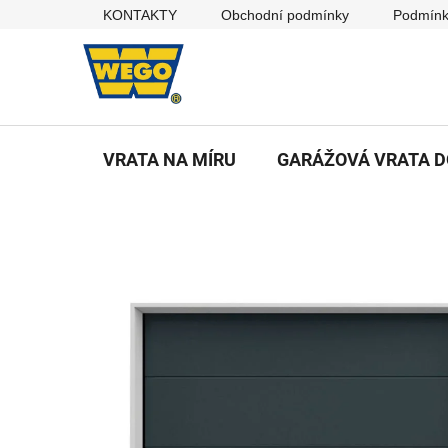
Přejít
KONTAKTY
Obchodní podmínky
Podmínk
na
obsah
VRATA NA MÍRU
GARÁŽOVÁ VRATA 