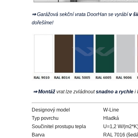
⇒
Garážová sekční vrata DoorHan se vyrábí
v ši
dořešíme!
⇒ Montáž
vrat lze zvládnout
snadno a rychle
i
Designový model
W-Line
Typ povrchu
Hladká
Součinitel prostupu tepla
U=1,2 W/(m2*K
Barva
RAL 7016 (šedá