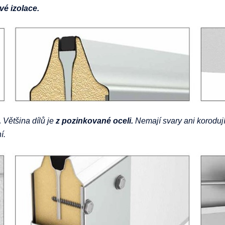
vé izolace.
.
Většina dílů je
z pozinkované oceli.
Nemají svary ani korodují
í.