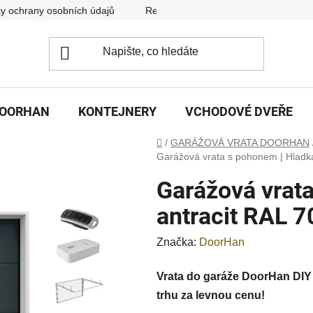
y ochrany osobních údajů
Reklamační řád
DOORHAN
KONTEJNERY
VCHODOVÉ DVEŘE
Domů
/
GARÁŽOVÁ VRATA DOORHAN
Garážová vrata s pohonem | Hladká
Garážová vrat
antracit RAL 7
Značka:
DoorHan
Vrata do garáže DoorHan DIY 
trhu za levnou cenu!