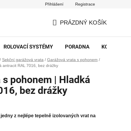
Přihlášení
Registrace
PRÁZDNÝ KOŠÍK
NÁKUPNÍ
KOŠÍK
ROLOVACÍ SYSTÉMY
PORADNA
KONTAKTY
/
Sekční garážová vrata
/
Garážová vrata s pohonem
/
 antracit RAL 7016, bez drážky
a s pohonem | Hladká
016, bez drážky
jedny z nejlépe tepelně izolovaných vrat na