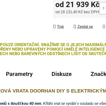
od
21 939 Kč
od
18 131,40 Kč
bez DPH
Měrná cena:
Tisk
Zeptat se
 POUZE ORIENTAČNÍ. SNAŽÍME SE O JEJICH MAXIMÁL
ŘENY NEBO UPRAVENY POMOCÍ UMĚLÉ INTELIGENCE (
LECH NEBO BAREVNÝCH ODSTÍNECH LIŠIT OD SKUTEČN
Parametry
Diskuze
Znač
ŽOVÁ VRATA DOORHAN DIY S ELEKTRICKÝ
elů s tloušťkou 40 mm.
Křídlo vrat se vyrábí v souladu se v