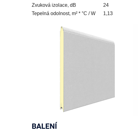
Zvuková izolace, dB
24
Tepelná odolnost, m² * °C / W
1,13
BALENÍ