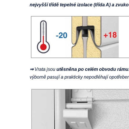
nejvyšší třídě tepelné izolace (třída A) a zvuko
⇒
Vrata jsou
utěsněna
po celém obvodu rámu
výborně pasují a prakticky nepodléhají opotřeben