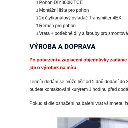
Pohon DIY800KITCE
Montážní lišta pro pohon
2x čtyřkanálový ovladač Transmitter 4EX
Řemen pro pohon
Vrata + potřebné díly a šrouby pro smontová
VÝROBA A DOPRAVA
Po potvrzení a zaplacení objednávky zadáme v
jde o výrobek na míru.
Termín dodání se může lišit od 5 dnů dodání do
budete kontaktováni kurýrem 1 hodinu před dod
Pokud si dle označení na balení vrat všimnete, ž