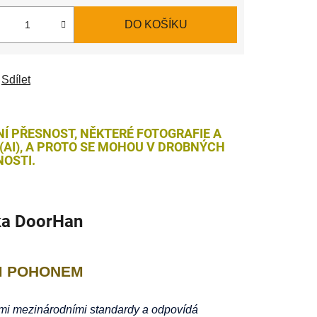
DO KOŠÍKU
Sdílet
NÍ PŘESNOST, NĚKTERÉ FOTOGRAFIE A
AI), A PROTO SE MOHOU V DROBNÝCH
OSTI.
ka
DoorHan
M POHONEM
šemi mezinárodními standardy a odpovídá