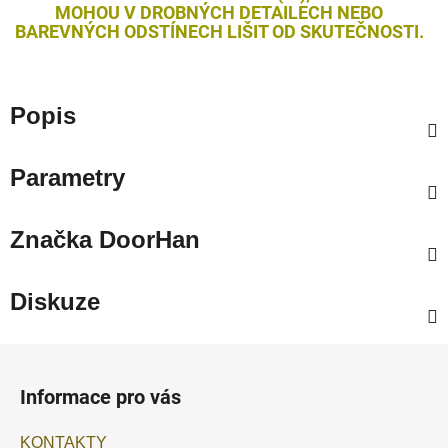
MOHOU V DROBNÝCH DETAILECH NEBO
BAREVNÝCH ODSTÍNECH LIŠIT OD SKUTEČNOSTI.
Popis
Parametry
Značka
DoorHan
Diskuze
Z
á
Informace pro vás
p
a
KONTAKTY