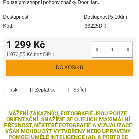
Pouze pro stropní pohony značky DoorHan.
Dostupnost
Dostupnost 5-10dní
Kód:
33225DR
1 299 Kč
1 073,55 Kč bez DPH
Měrná cena:
DO KOŠÍKU
Tisk
Zeptat se
Sdílet
VÁŽENÍ ZÁKAZNÍCI, FOTOGRAFIE JSOU POUZE
ORIENTAČNÍ. SNAŽÍME SE O JEJICH MAXIMÁLNÍ
PŘESNOST, NĚKTERÉ FOTOGRAFIE A VIZUALIZACE
VŠAK MOHOU BÝT VYTVOŘENY NEBO UPRAVENY
POMOCÍ UMĚLÉ INTELIGENCE (AI), A PROTO SE