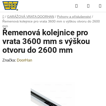
Přejít
Hledat
NÁKUP
na
obsah
KOŠÍK
Domů
/
GARÁŽOVÁ VRATA DOORHAN
/
Pohony a příslušenství
/
Řemenová kolejnice pro vrata 3600 mm s výškou otvoru do 2600
mm
Řemenová kolejnice pro
vrata 3600 mm s výškou
otvoru do 2600 mm
Značka:
DoorHan