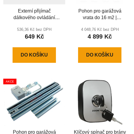
Externí přijímač
Pohon pro garážová
dálkového ovládání
vrata do 16 m2 |
brány
SECTIONAL 1200-PRO
536,36 Kč bez DPH
4 048,76 Kč bez DPH
649 Kč
4 899 Kč
DO KOŠÍKU
DO KOŠÍKU
AKCE
SLEVA
Pohon pro garážová
Klíčový spínač pro brány