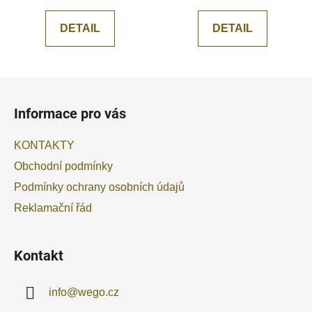
DETAIL
DETAIL
Z
á
Informace pro vás
p
a
KONTAKTY
t
Obchodní podmínky
í
Podmínky ochrany osobních údajů
Reklamační řád
Kontakt
info
@
wego.cz