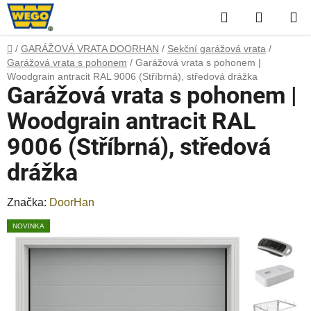
Přejít
Hledat
NÁKUP
na
obsah
KOŠÍK
Domů
/
GARÁŽOVÁ VRATA DOORHAN
/
Sekční garážová vrata
/
Garážová vrata s pohonem
/
Garážová vrata s pohonem |
Woodgrain antracit RAL 9006 (Stříbrná), středová drážka
Garážová vrata s pohonem |
Woodgrain antracit RAL
9006 (Stříbrná), středová
drážka
Značka:
DoorHan
NOVINKA