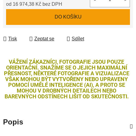
od
16 974,38 Kč
bez DPH
Měrná cena:
DO KOŠÍKU
Tisk
Zeptat se
Sdílet
VÁŽENÍ ZÁKAZNÍCI, FOTOGRAFIE JSOU POUZE
ORIENTAČNÍ. SNAŽÍME SE O JEJICH MAXIMÁLNÍ
PŘESNOST, NĚKTERÉ FOTOGRAFIE A VIZUALIZACE
VŠAK MOHOU BÝT VYTVOŘENY NEBO UPRAVENY
POMOCÍ UMĚLÉ INTELIGENCE (AI), A PROTO SE
MOHOU V DROBNÝCH DETAILECH NEBO
BAREVNÝCH ODSTÍNECH LIŠIT OD SKUTEČNOSTI.
Popis