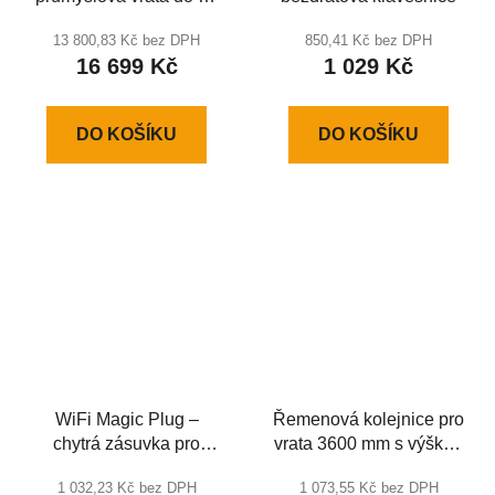
m2 SHAFT-120KIT
13 800,83 Kč bez DPH
850,41 Kč bez DPH
16 699 Kč
1 029 Kč
DO KOŠÍKU
DO KOŠÍKU
WiFi Magic Plug –
Řemenová kolejnice pro
chytrá zásuvka pro
vrata 3600 mm s výškou
ovládání garážových
otvoru do 2600 mm
1 032,23 Kč bez DPH
1 073,55 Kč bez DPH
vrat