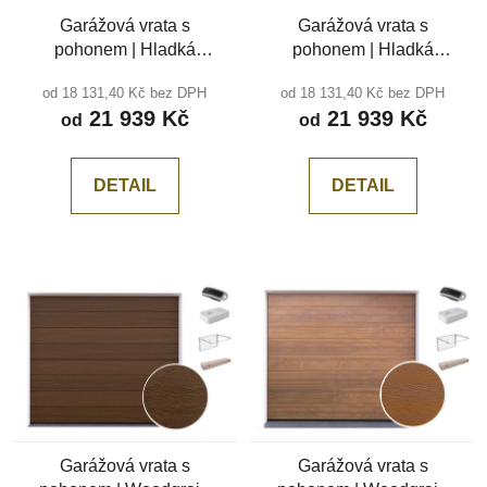
Garážová vrata s
Garážová vrata s
pohonem | Hladká
pohonem | Hladká
Černá RAL 9005, bez
antracit RAL 7016, bez
od 18 131,40 Kč bez DPH
od 18 131,40 Kč bez DPH
drážky
drážky
21 939 Kč
21 939 Kč
od
od
DETAIL
DETAIL
Garážová vrata s
Garážová vrata s