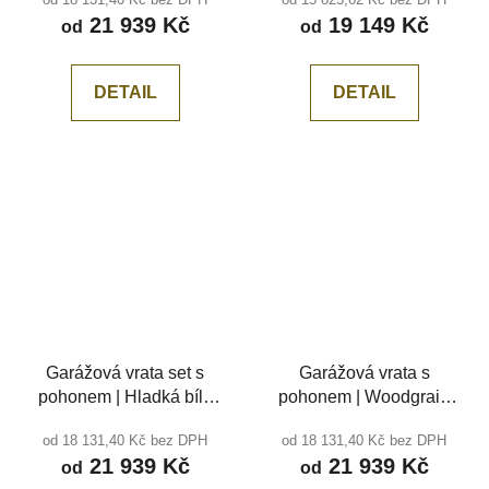
středová drážka
21 939 Kč
19 149 Kč
od
od
DETAIL
DETAIL
Garážová vrata set s
Garážová vrata s
pohonem | Hladká bílá
pohonem | Woodgrain
RAL 9010, bez drážky
Černá RAL 9005,
od 18 131,40 Kč bez DPH
od 18 131,40 Kč bez DPH
středová drážka
21 939 Kč
21 939 Kč
od
od