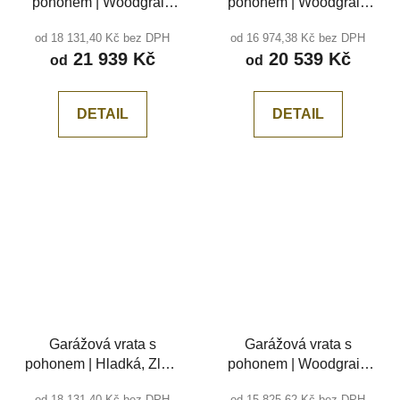
pohonem | Woodgrain
pohonem | Woodgrain
Tmavý dub, středová
Zlatý dub, středová
od 18 131,40 Kč bez DPH
od 16 974,38 Kč bez DPH
drážka
drážka
21 939 Kč
20 539 Kč
od
od
DETAIL
DETAIL
Garážová vrata s
Garážová vrata s
pohonem | Hladká, Zlatý
pohonem | Woodgrain
dub, bez drážky
antracit RAL 7016,
od 18 131,40 Kč bez DPH
od 15 825,62 Kč bez DPH