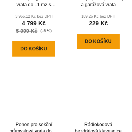
vrata do 11 m2 s
a garážová vrata
kolejnice | DIY 800 KIT
3 966,12 Kč bez DPH
189,26 Kč bez DPH
4 799 Kč
229 Kč
5 099 Kč
(–5 %)
DO KOŠÍKU
DO KOŠÍKU
Pohon pro sekční
Rádiokodová
průmyslová vrata do 40
bezdrátová klávesnice