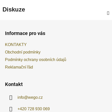
Diskuze
Z
á
Informace pro vás
p
a
KONTAKTY
t
Obchodní podmínky
í
Podmínky ochrany osobních údajů
Reklamační řád
Kontakt
info
@
wego.cz
+420 728 930 069