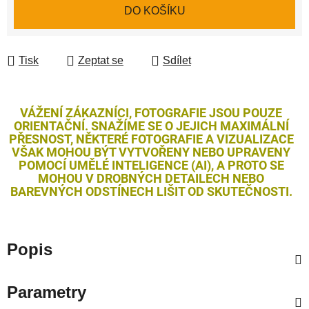
Měrná cena:
DO KOŠÍKU
Tisk
Zeptat se
Sdílet
VÁŽENÍ ZÁKAZNÍCI, FOTOGRAFIE JSOU POUZE
ORIENTAČNÍ. SNAŽÍME SE O JEJICH MAXIMÁLNÍ
PŘESNOST, NĚKTERÉ FOTOGRAFIE A VIZUALIZACE
VŠAK MOHOU BÝT VYTVOŘENY NEBO UPRAVENY
POMOCÍ UMĚLÉ INTELIGENCE (AI), A PROTO SE
MOHOU V DROBNÝCH DETAILECH NEBO
BAREVNÝCH ODSTÍNECH LIŠIT OD SKUTEČNOSTI.
Popis
Parametry