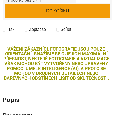
79 000 Kč bez DPH
Měrná cena:
DO KOŠÍKU
Tisk
Zeptat se
Sdílet
VÁŽENÍ ZÁKAZNÍCI, FOTOGRAFIE JSOU POUZE
ORIENTAČNÍ. SNAŽÍME SE O JEJICH MAXIMÁLNÍ
PŘESNOST, NĚKTERÉ FOTOGRAFIE A VIZUALIZACE
VŠAK MOHOU BÝT VYTVOŘENY NEBO UPRAVENY
POMOCÍ UMĚLÉ INTELIGENCE (AI), A PROTO SE
MOHOU V DROBNÝCH DETAILECH NEBO
BAREVNÝCH ODSTÍNECH LIŠIT OD SKUTEČNOSTI.
Popis