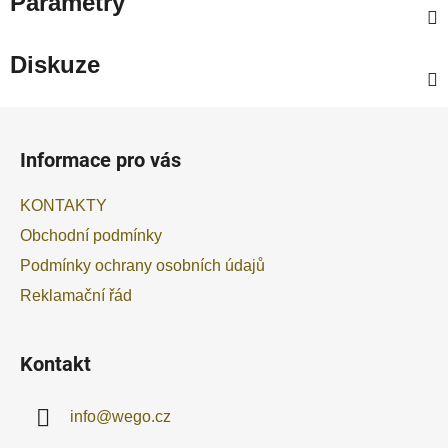
Parametry
Diskuze
Z
á
Informace pro vás
p
a
KONTAKTY
t
Obchodní podmínky
í
Podmínky ochrany osobních údajů
Reklamační řád
Kontakt
info
@
wego.cz