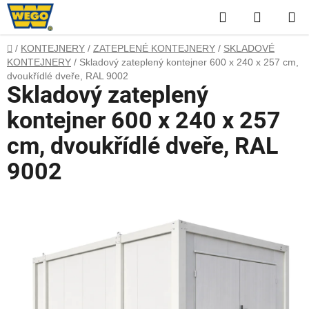
Přejít
Hledat
NÁKUP
na
obsah
KOŠÍK
Domů
/
KONTEJNERY
/
ZATEPLENÉ KONTEJNERY
/
SKLADOVÉ
KONTEJNERY
/
Skladový zateplený kontejner 600 x 240 x 257 cm,
dvoukřídlé dveře, RAL 9002
Skladový zateplený
kontejner 600 x 240 x 257
cm, dvoukřídlé dveře, RAL
9002