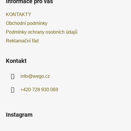
Informace pro vás
p
a
KONTAKTY
t
Obchodní podmínky
í
Podmínky ochrany osobních údajů
Reklamační řád
Kontakt
info
@
wego.cz
+420 728 930 069
Instagram