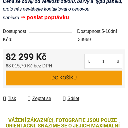
Cena se odvíjí od velikosti otvoru, barvy a typů panelů,
proto nás neváhejte kontaktovat o cenovou
⇒
poslat poptávku
nabídku
Dostupnost
Dostupnost 5-10dní
Kód:
33969
82 299 Kč
68 015,70 Kč bez DPH
Měrná cena:
DO KOŠÍKU
Tisk
Zeptat se
Sdílet
VÁŽENÍ ZÁKAZNÍCI, FOTOGRAFIE JSOU POUZE
ORIENTAČNÍ. SNAŽÍME SE O JEJICH MAXIMÁLNÍ