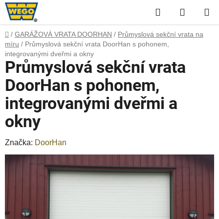
Přejít
Hledat
NÁKUP
na
obsah
KOŠÍK
Domů
/
GARÁŽOVÁ VRATA DOORHAN
/
Průmyslová sekční vrata na
míru
/
Průmyslová sekční vrata DoorHan s pohonem,
integrovanými dveřmi a okny
Průmyslová sekční vrata
DoorHan s pohonem,
integrovanými dveřmi a
okny
Značka:
DoorHan