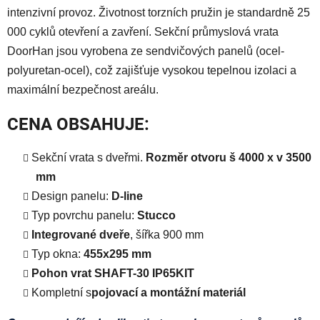
intenzivní provoz. Životnost torzních pružin je standardně 25
000 cyklů otevření a zavření. Sekční průmyslová vrata
DoorHan jsou vyrobena ze sendvičových panelů (ocel-
polyuretan-ocel), což zajišťuje vysokou tepelnou izolaci a
maximální bezpečnost areálu.
CENA OBSAHUJE:
Sekční vrata s dveřmi.
Rozměr otvoru š 4000 x v 3500
mm
Design panelu:
D-line
Typ povrchu panelu:
Stucco
Integrované dveře
, šířka 900 mm
Typ okna:
455х295 mm
Pohon vrat
SHAFT-30 IP65KIT
Kompletní s
pojovací a montážní materiál