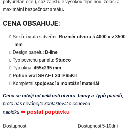
polyuretan-ocel), což zajišťuje vysokou tepelnou izolaci a
maximální bezpečnost areálu.
CENA OBSAHUJE:
Sekční vrata s dveřmi.
Rozměr otvoru š 4000 x v 3500
mm
Design panelu:
D-line
Typ povrchu panelu:
Stucco
Typ okna:
455х295 mm
Pohon vrat
SHAFT-30 IP65KIT
Kompletní s
pojovací a montážní materiál
Cena se odvíjí od velikosti otvoru, barvy a typů panelů,
proto nás neváhejte kontaktovat o cenovou
⇒
poslat poptávku
nabídku
Dostupnost
Dostupnost 5-10dní