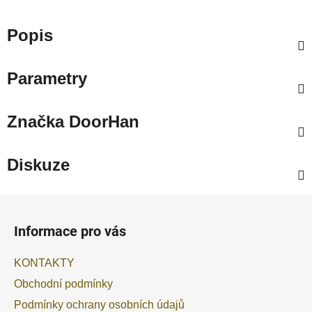
Popis
Parametry
Značka
DoorHan
Diskuze
Z
á
Informace pro vás
p
a
KONTAKTY
t
Obchodní podmínky
í
Podmínky ochrany osobních údajů