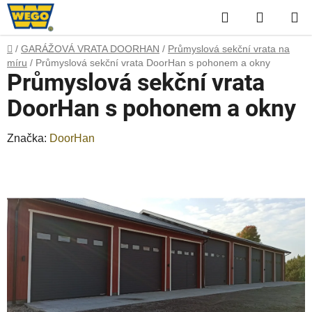
Přejít
Hledat
NÁKUP
na
obsah
KOŠÍK
Domů
/
GARÁŽOVÁ VRATA DOORHAN
/
Průmyslová sekční vrata na
míru
/
Průmyslová sekční vrata DoorHan s pohonem a okny
Průmyslová sekční vrata
DoorHan s pohonem a okny
Značka:
DoorHan