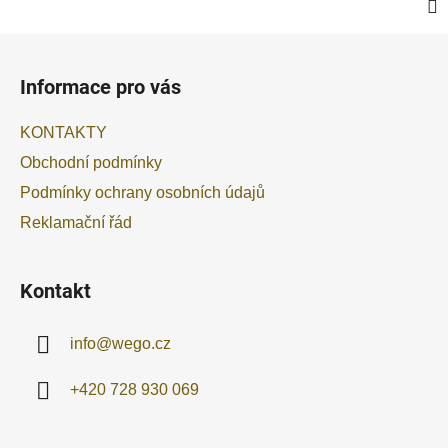
Z
á
Informace pro vás
p
a
KONTAKTY
t
Obchodní podmínky
í
Podmínky ochrany osobních údajů
Reklamační řád
Kontakt
info
@
wego.cz
+420 728 930 069