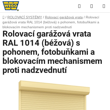
Přejít
Hledat
NÁKUP
na
obsah
KOŠÍK
Domů
/
ROLOVACÍ SYSTÉMY
/
Rolovací garážová vrata
/
Rolovací
garážová vrata RAL 1014 (béžová) s pohonem, fotobuňkami a
blokovacím mechanismem proti nadzvednutí
Rolovací garážová vrata
RAL 1014 (béžová) s
pohonem, fotobuňkami a
blokovacím mechanismem
proti nadzvednutí