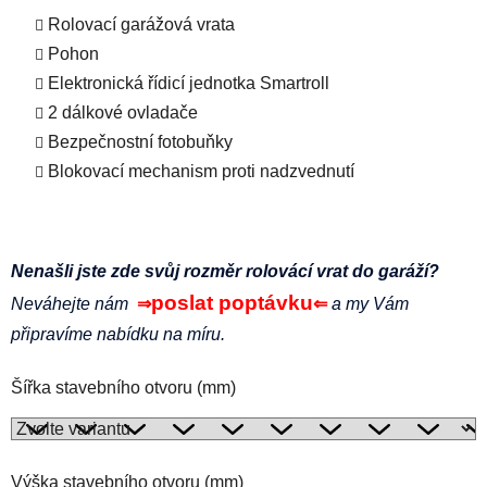
Rolovací garážová vrata
Pohon
Elektronická řídicí jednotka Smartroll
2 dálkové ovladače
Bezpečnostní fotobuňky
Blokovací mechanism proti nadzvednutí
Nenašli jste zde svůj rozměr r
olovácí
vrat do garáží?
poslat poptávku
Neváhejte nám
⇒
⇐
a my Vám
připravíme nabídku na míru.
Šířka stavebního otvoru (mm)
Výška stavebního otvoru (mm)