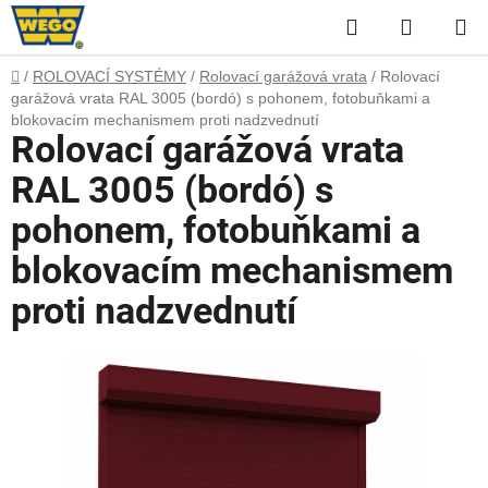
Přejít
Hledat
NÁKUP
na
obsah
KOŠÍK
Domů
/
ROLOVACÍ SYSTÉMY
/
Rolovací garážová vrata
/
Rolovací
garážová vrata RAL 3005 (bordó) s pohonem, fotobuňkami a
blokovacím mechanismem proti nadzvednutí
Rolovací garážová vrata
RAL 3005 (bordó) s
pohonem, fotobuňkami a
blokovacím mechanismem
proti nadzvednutí