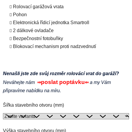
Rolovací garážová vrata
Pohon
Elektronická řídicí jednotka Smartroll
2 dálkové ovladače
Bezpečnostní fotobuňky
Blokovací mechanism proti nadzvednutí
Nenašli jste zde svůj rozměr r
olovácí
vrat do garáží?
poslat poptávku
Neváhejte nám
⇒
⇐
a my Vám
připravíme nabídku na míru.
Šířka stavebního otvoru (mm)
Výška stavebního otvoru (mm)