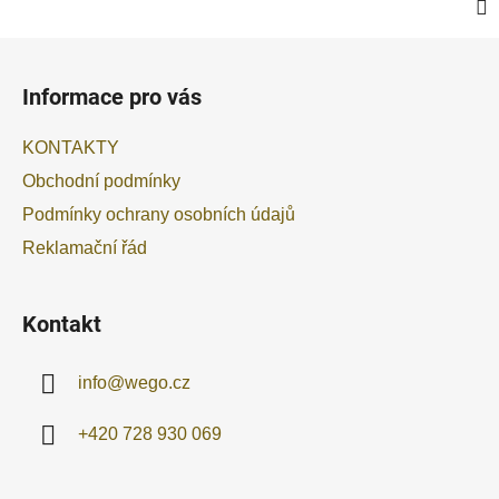
Z
á
Informace pro vás
p
a
KONTAKTY
t
Obchodní podmínky
í
Podmínky ochrany osobních údajů
Reklamační řád
Kontakt
info
@
wego.cz
+420 728 930 069