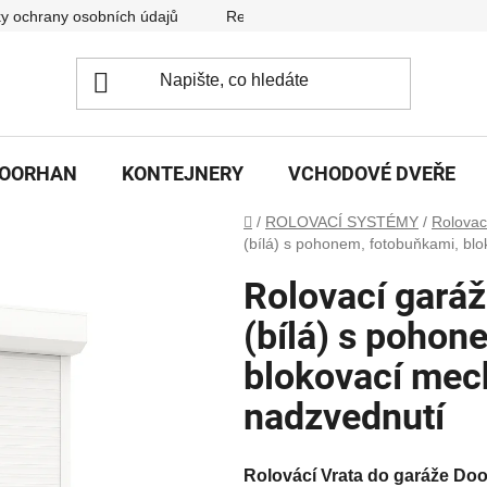
y ochrany osobních údajů
Reklamační řád
DOORHAN
KONTEJNERY
VCHODOVÉ DVEŘE
Domů
/
ROLOVACÍ SYSTÉMY
/
Rolovac
(bílá) s pohonem, fotobuňkami, bl
Rolovací gará
(bílá) s pohon
blokovací mec
nadzvednutí
Rolovácí
Vrata do garáže Do