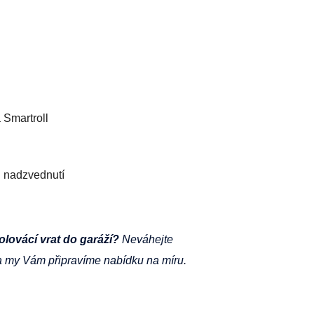
a Smartroll
i nadzvednutí
olovácí
vrat do garáží?
Neváhejte
a my Vám připravíme nabídku na míru.