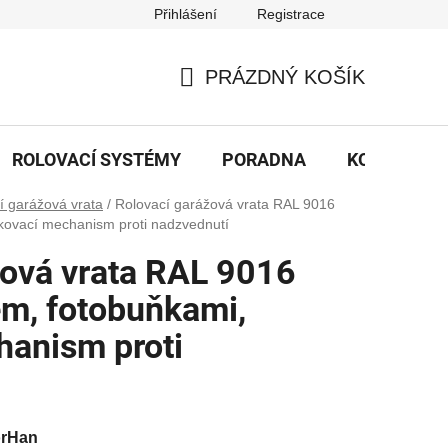
Přihlášení
Registrace
PRÁZDNÝ KOŠÍK
NÁKUPNÍ
KOŠÍK
ROLOVACÍ SYSTÉMY
PORADNA
KONTAKTY
í garážová vrata
/
Rolovací garážová vrata RAL 9016
okovací mechanism proti nadzvednutí
žová vrata RAL 9016
em, fotobuňkami,
hanism proti
orHan