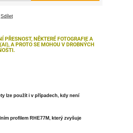
Sdílet
NÍ PŘESNOST, NĚKTERÉ FOTOGRAFIE A
AI), A PROTO SE MOHOU V DROBNÝCH
OSTI.
y lze použít i v případech, kdy není
lním profilem RHE77M, který zvyšuje