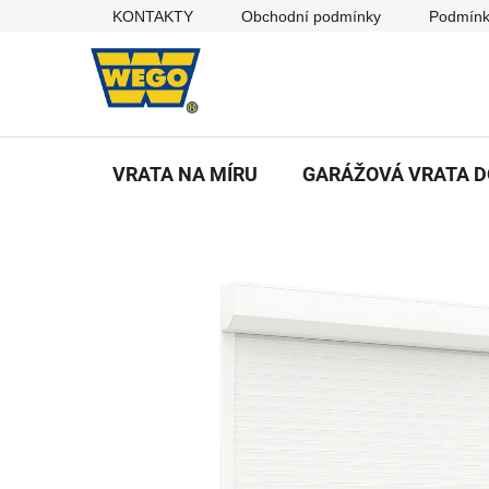
Přejít
KONTAKTY
Obchodní podmínky
Podmínk
na
obsah
VRATA NA MÍRU
GARÁŽOVÁ VRATA 