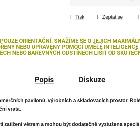
Měrná cena:
Tisk
Zeptat se
 POUZE ORIENTAČNÍ. SNAŽÍME SE O JEJICH MAXIMÁL
ŘENY NEBO UPRAVENY POMOCÍ UMĚLÉ INTELIGENCE (
LECH NEBO BAREVNÝCH ODSTÍNECH LIŠIT OD SKUTEČN
Popis
Diskuze
komerčních pavilonů, výrobních a skladovacích prostor. Rolet
ní vrata.
oti zatížení větrem a mohou být dodatečně vyztužena speciá