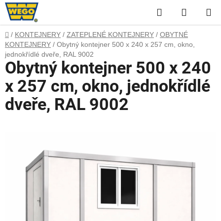
Přejít
Hledat
NÁKUP
na
obsah
KOŠÍK
Domů
/
KONTEJNERY
/
ZATEPLENÉ KONTEJNERY
/
OBYTNÉ
KONTEJNERY
/
Obytný kontejner 500 x 240 x 257 cm, okno,
jednokřídlé dveře, RAL 9002
Obytný kontejner 500 x 240
x 257 cm, okno, jednokřídlé
dveře, RAL 9002