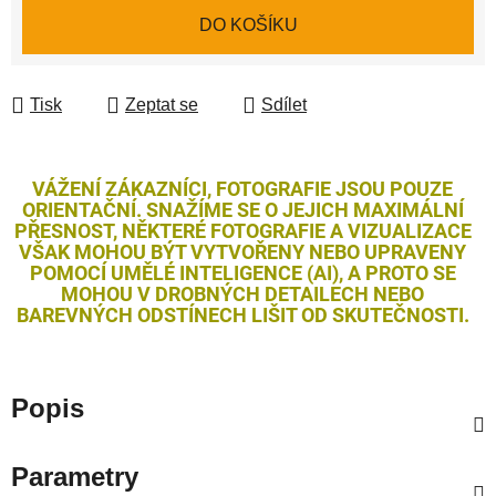
Měrná cena:
DO KOŠÍKU
Tisk
Zeptat se
Sdílet
VÁŽENÍ ZÁKAZNÍCI, FOTOGRAFIE JSOU POUZE
ORIENTAČNÍ. SNAŽÍME SE O JEJICH MAXIMÁLNÍ
PŘESNOST, NĚKTERÉ FOTOGRAFIE A VIZUALIZACE
VŠAK MOHOU BÝT VYTVOŘENY NEBO UPRAVENY
POMOCÍ UMĚLÉ INTELIGENCE (AI), A PROTO SE
MOHOU V DROBNÝCH DETAILECH NEBO
BAREVNÝCH ODSTÍNECH LIŠIT OD SKUTEČNOSTI.
Popis
Parametry