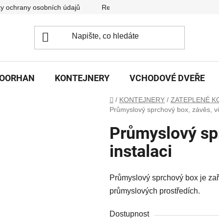
y ochrany osobních údajů
Reklamační řád
DOORHAN
KONTEJNERY
VCHODOVÉ DVEŘE
Domů
/
KONTEJNERY
/
ZATEPLENÉ K
Průmyslový sprchový box, závěs, vč.
Průmyslový spr
instalaci
Průmyslový sprchový box je zař
průmyslových prostředích.
Dostupnost