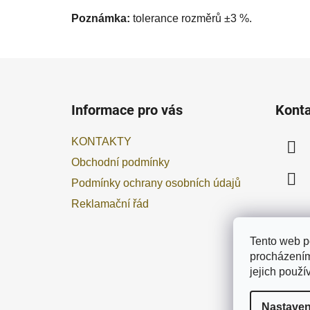
Poznámka:
tolerance rozměrů ±3 %.
Z
á
Informace pro vás
Kont
p
a
KONTAKTY
t
Obchodní podmínky
í
Podmínky ochrany osobních údajů
Reklamační řád
Tento web p
procházením
jejich použ
Nastaven