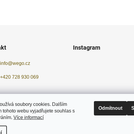
akt
Instagram
info
@
wego.cz
+420 728 930 069
oužívá soubory cookies. Dalším
Odmítnout
S
 tohoto webu vyjadřujete souhlas s
Sledovat na Instagr
íváním.
Více informací
í