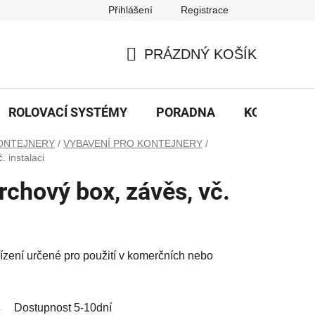
Přihlášení
Registrace
PRÁZDNÝ KOŠÍK
NÁKUPNÍ
KOŠÍK
ROLOVACÍ SYSTÉMY
PORADNA
KONTAKTY
ONTEJNERY
/
VYBAVENÍ PRO KONTEJNERY
/
 instalaci
chový box, závěs, vč.
ízení určené pro použití v komerčních nebo
Dostupnost 5-10dní