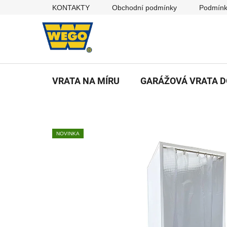
Přejít
KONTAKTY
Obchodní podmínky
Podmínk
na
obsah
VRATA NA MÍRU
GARÁŽOVÁ VRATA 
NOVINKA