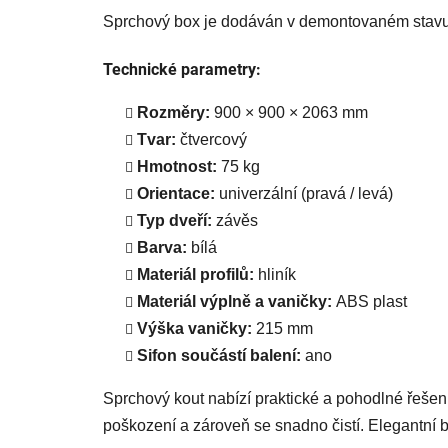
Sprchový box je dodáván v demontovaném stavu 
Technické parametry:
Rozměry:
900 × 900 × 2063 mm
Tvar:
čtvercový
Hmotnost:
75 kg
Orientace:
univerzální (pravá / levá)
Typ dveří:
závěs
Barva:
bílá
Materiál profilů:
hliník
Materiál výplně a vaničky:
ABS plast
Výška vaničky:
215 mm
Sifon součástí balení:
ano
Sprchový kout nabízí praktické a pohodlné řešen
poškození a zároveň se snadno čistí. Elegantní b