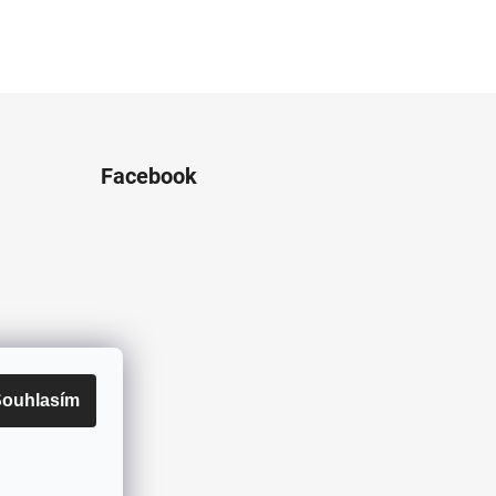
Facebook
ouhlasím
amu