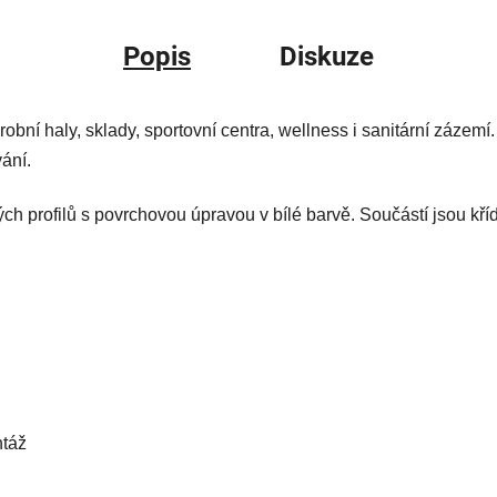
Popis
Diskuze
obní haly, sklady, sportovní centra, wellness i sanitární zázemí.
ání.
ch profilů s povrchovou úpravou v bílé barvě. Součástí jsou kříd
ntáž