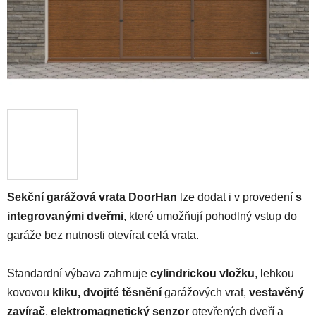
Sekční garážová vrata DoorHan
lze dodat i v provedení
s
integrovanými dveřmi
, které umožňují pohodlný vstup do
garáže bez nutnosti otevírat celá vrata.
Standardní výbava zahrnuje
cylindrickou vložku
, lehkou
kovovou
kliku,
dvojité
těsnění
garážových vrat
,
vestavěný
zavírač
,
elektromagnetický senzor
otevřených dveří a