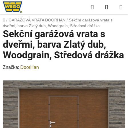
Přejít
Hledat
NÁKUP
na
obsah
KOŠÍK
Domů
/
GARÁŽOVÁ VRATA DOORHAN
/
Sekční garážová vrata s
dveřmi, barva Zlatý dub, Woodgrain, Středová drážka
Sekční garážová vrata s
dveřmi, barva Zlatý dub,
Woodgrain, Středová drážka
Značka:
DoorHan