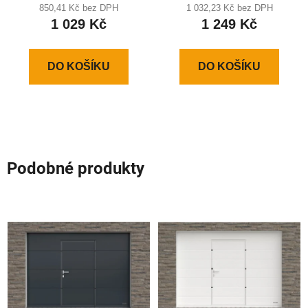
850,41 Kč bez DPH
1 032,23 Kč bez DPH
vrat
1 029 Kč
1 249 Kč
DO KOŠÍKU
DO KOŠÍKU
Podobné produkty