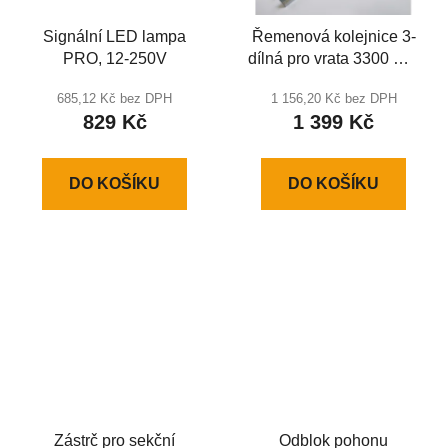
Signální LED lampa
Řemenová kolejnice 3-
PRO, 12-250V
dílná pro vrata 3300 mm
s výškou otvoru do 2300
685,12 Kč bez DPH
1 156,20 Kč bez DPH
mm
829 Kč
1 399 Kč
DO KOŠÍKU
DO KOŠÍKU
Zástrč pro sekční
Odblok pohonu