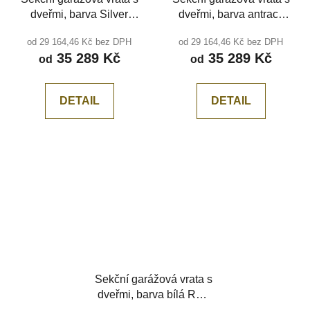
dveřmi, barva Silver
dveřmi, barva antracit
RAL 9006, Woodgrain,
RAL 7016, Woodgrain,
od 29 164,46 Kč bez DPH
od 29 164,46 Kč bez DPH
Středová drážka
Středová drážka
35 289 Kč
35 289 Kč
od
od
DETAIL
DETAIL
Sekční garážová vrata s
dveřmi, barva bílá RAL
9010, Hladká, bez