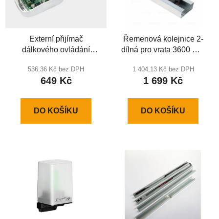
Externí přijímač
Řemenová kolejnice 2-
dálkového ovládání
dílná pro vrata 3600 mm
brány
s výškou otvoru do 2600
536,36 Kč bez DPH
1 404,13 Kč bez DPH
mm
649 Kč
1 699 Kč
DO KOŠÍKU
DO KOŠÍKU