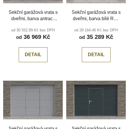
Sekční garážová vrata s
Sekční garážová vrata s
dveřmi, barva antracit
dveřmi, barva bílé RAL
RAL 7016, Hladká, bez
9010, Woodgrain,
od 30 552,89 Kč bez DPH
od 29 164,46 Kč bez DPH
středové drážky
Středová drážka
36 969 Kč
35 289 Kč
od
od
DETAIL
DETAIL
Sekční garážová vrata s
Sekční garážová vrata s