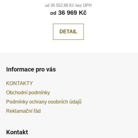
od 30 552,89 Kč bez DPH
středové drážky
36 969 Kč
od
DETAIL
Z
á
Informace pro vás
p
a
KONTAKTY
t
Obchodní podmínky
í
Podmínky ochrany osobních údajů
Reklamační řád
Kontakt