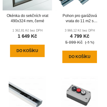
Okénka do sekčních vrat
Pohon pro garážová
490x324 mm, černé
vrata do 11 m2 s
kolejnice | DIY 800 KIT
1 362,81 Kč bez DPH
3 966,12 Kč bez DPH
1 649 Kč
4 799 Kč
5 099 Kč
(–5 %)
DO KOŠÍKU
DO KOŠÍKU