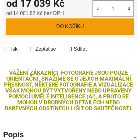
od
17 039 Kč
od
14 081,82 Kč
bez DPH
Měrná cena:
DO KOŠÍKU
Tisk
Zeptat se
Sdílet
VÁŽENÍ ZÁKAZNÍCI, FOTOGRAFIE JSOU POUZE
ORIENTAČNÍ. SNAŽÍME SE O JEJICH MAXIMÁLNÍ
PŘESNOST, NĚKTERÉ FOTOGRAFIE A VIZUALIZACE
VŠAK MOHOU BÝT VYTVOŘENY NEBO UPRAVENY
POMOCÍ UMĚLÉ INTELIGENCE (AI), A PROTO SE
MOHOU V DROBNÝCH DETAILECH NEBO
BAREVNÝCH ODSTÍNECH LIŠIT OD SKUTEČNOSTI.
Popis