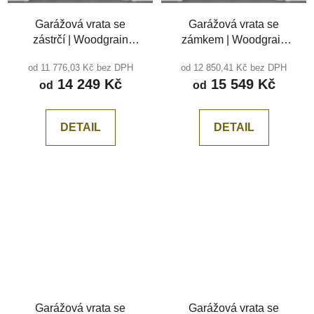
Garážová vrata se
Garážová vrata se
zástrčí | Woodgrain
zámkem | Woodgrain
hnědá RAL 8014,
bílá RAL 9010, středová
od 11 776,03 Kč bez DPH
od 12 850,41 Kč bez DPH
středová drážka
drážka
14 249 Kč
15 549 Kč
od
od
DETAIL
DETAIL
Garážová vrata se
Garážová vrata se