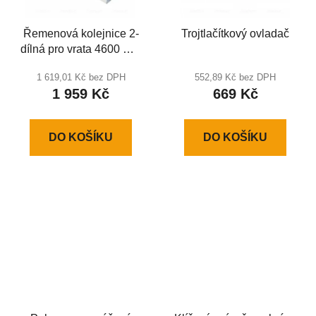
Řemenová kolejnice 2-
Trojtlačítkový ovladač
dílná pro vrata 4600 mm
s výškou otvoru do 3600
1 619,01 Kč bez DPH
552,89 Kč bez DPH
mm
1 959 Kč
669 Kč
DO KOŠÍKU
DO KOŠÍKU