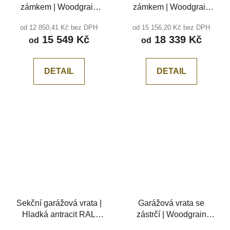
zámkem | Woodgrain
zámkem | Woodgrain
antracit RAL 7016,
Tmavý dub, středová
od 12 850,41 Kč bez DPH
od 15 156,20 Kč bez DPH
středová drážka
drážka
15 549 Kč
18 339 Kč
od
od
DETAIL
DETAIL
Sekční garážová vrata |
Garážová vrata se
Hladká antracit RAL
zástrčí | Woodgrain
7016, středová drážka
Tmavý dub, středová