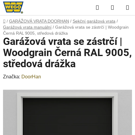
Přejít
Hledat
NÁKUP
na
obsah
KOŠÍK
Domů
/
GARÁŽOVÁ VRATA DOORHAN
/
Sekční garážová vrata
/
Garážová vrata manuální
/
Garážová vrata se zástrčí | Woodgrain
Černá RAL 9005, středová drážka
Garážová vrata se zástrčí |
Woodgrain Černá RAL 9005,
středová drážka
Značka:
DoorHan