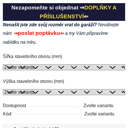
Nezapomeňte si objednat ⇒
DOPLŇKY A
PŘÍSLUŠENSTVÍ
⇐
Nenašli jste zde svůj rozměr vrat do garáží?
Neváhejte
poslat poptávku
nám
⇒
⇐
a my Vám připravíme
nabídku na míru.
Šířka stavebního otvoru (mm)
Výška stavebního otvoru (mm)
Dostupnost
Zvolte variantu
Kód:
Zvolte variantu