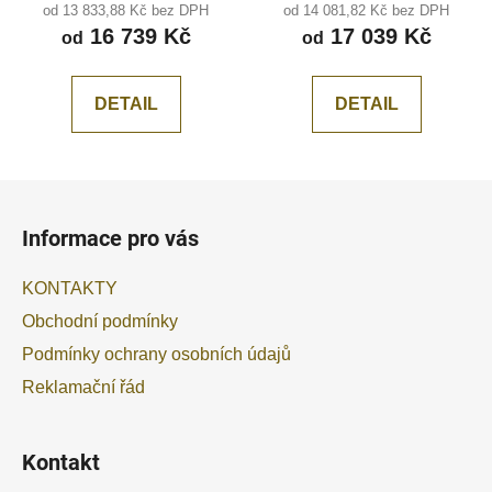
od 13 833,88 Kč bez DPH
od 14 081,82 Kč bez DPH
drážka
16 739 Kč
17 039 Kč
od
od
DETAIL
DETAIL
Z
á
Informace pro vás
p
a
KONTAKTY
t
Obchodní podmínky
í
Podmínky ochrany osobních údajů
Reklamační řád
Kontakt