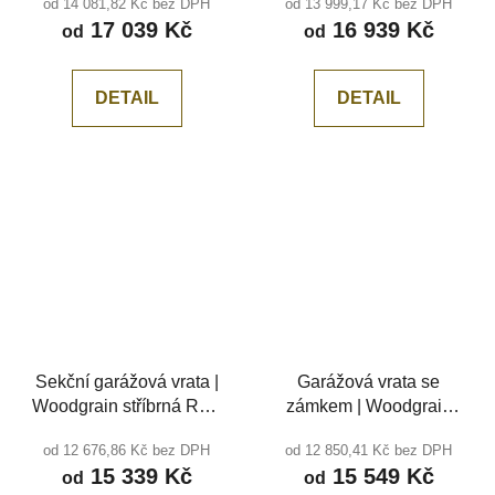
od 14 081,82 Kč bez DPH
od 13 999,17 Kč bez DPH
středová drážka
středová drážka
17 039 Kč
16 939 Kč
od
od
DETAIL
DETAIL
Sekční garážová vrata |
Garážová vrata se
Woodgrain stříbrná RAL
zámkem | Woodgrain
9006, středová drážka
bílá RAL 9010, středová
od 12 676,86 Kč bez DPH
od 12 850,41 Kč bez DPH
drážka
15 339 Kč
15 549 Kč
od
od