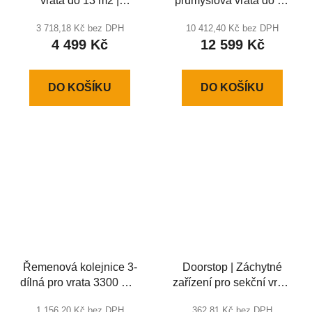
vrata do 13 m2 |
průmyslová vrata do 28
SECTIONAL 1000-PRO
m2 SHAFT-60
3 718,18 Kč bez DPH
10 412,40 Kč bez DPH
IP65CEKIT
4 499 Kč
12 599 Kč
DO KOŠÍKU
DO KOŠÍKU
Řemenová kolejnice 3-
Doorstop | Záchytné
dílná pro vrata 3300 mm
zařízení pro sekční vrata
s výškou otvoru do 2300
DIY
1 156,20 Kč bez DPH
362,81 Kč bez DPH