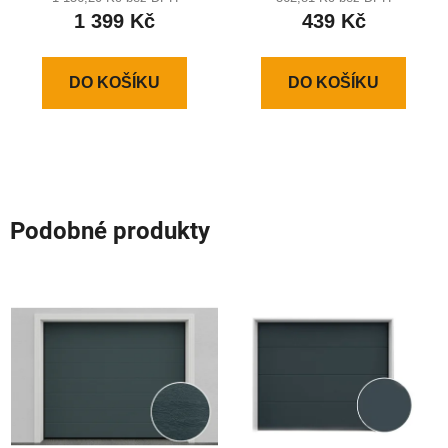
mm
1 399 Kč
439 Kč
DO KOŠÍKU
DO KOŠÍKU
Podobné produkty