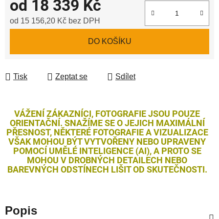
od
18 339 Kč
od
15 156,20 Kč
bez DPH
Měrná cena:
DO KOŠÍKU
Tisk
Zeptat se
Sdílet
VÁŽENÍ ZÁKAZNÍCI, FOTOGRAFIE JSOU POUZE
ORIENTAČNÍ. SNAŽÍME SE O JEJICH MAXIMÁLNÍ
PŘESNOST, NĚKTERÉ FOTOGRAFIE A VIZUALIZACE
VŠAK MOHOU BÝT VYTVOŘENY NEBO UPRAVENY
POMOCÍ UMĚLÉ INTELIGENCE (AI), A PROTO SE
MOHOU V DROBNÝCH DETAILECH NEBO
BAREVNÝCH ODSTÍNECH LIŠIT OD SKUTEČNOSTI.
Popis