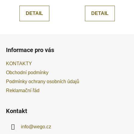
DETAIL
DETAIL
Z
á
Informace pro vás
p
a
KONTAKTY
t
Obchodní podmínky
í
Podmínky ochrany osobních údajů
Reklamační řád
Kontakt
info
@
wego.cz