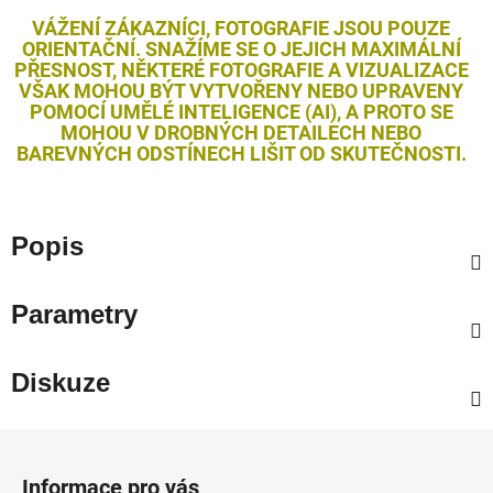
VÁŽENÍ ZÁKAZNÍCI, FOTOGRAFIE JSOU POUZE
ORIENTAČNÍ. SNAŽÍME SE O JEJICH MAXIMÁLNÍ
PŘESNOST, NĚKTERÉ FOTOGRAFIE A VIZUALIZACE
VŠAK MOHOU BÝT VYTVOŘENY NEBO UPRAVENY
POMOCÍ UMĚLÉ INTELIGENCE (AI), A PROTO SE
MOHOU V DROBNÝCH DETAILECH NEBO
BAREVNÝCH ODSTÍNECH LIŠIT OD SKUTEČNOSTI.
Popis
Parametry
Diskuze
Z
á
Informace pro vás