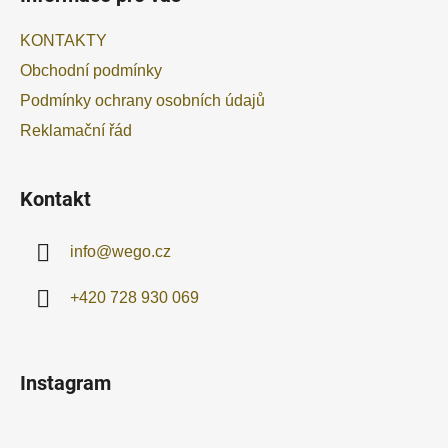
p
a
KONTAKTY
t
Obchodní podmínky
í
Podmínky ochrany osobních údajů
Reklamační řád
Kontakt
info
@
wego.cz
+420 728 930 069
Instagram