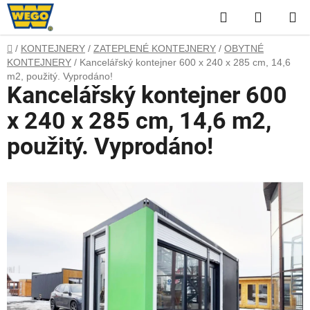
Přejít
Hledat
NÁKUP
na
obsah
KOŠÍK
Domů
/
KONTEJNERY
/
ZATEPLENÉ KONTEJNERY
/
OBYTNÉ
KONTEJNERY
/
Kancelářský kontejner 600 x 240 x 285 cm, 14,6
m2, použitý. Vyprodáno!
Kancelářský kontejner 600
x 240 x 285 cm, 14,6 m2,
použitý. Vyprodáno!