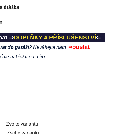
vá drážka
n
nat ⇒
DOPLŇKY A PŘÍSLUŠENSTVÍ
⇐
poslat
vrat do garáží?
Neváhejte nám
⇒
víme nabídku na míru.
Zvolte variantu
Zvolte variantu