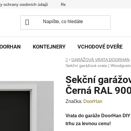
y ochrany osobních údajů
Reklamační řád
DOORHAN
KONTEJNERY
VCHODOVÉ DVEŘE
Domů
/
GARÁŽOVÁ VRATA DOORHAN
Sekční garážová vrata | Woodgrai
Sekční garážov
Černá RAL 900
Značka:
DoorHan
Vrata do garáže DoorHan DIY 
trhu za levnou cenu!