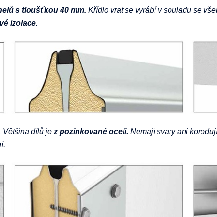
elů s tloušťkou 40 mm.
Křídlo vrat se vyrábí v souladu se v
vé izolace.
.
Většina dílů je
z pozinkované oceli.
Nemají svary ani korodují
í.