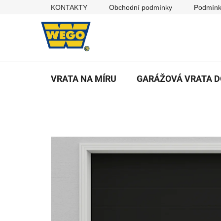
Přejít
KONTAKTY
Obchodní podmínky
Podmínk
na
obsah
VRATA NA MÍRU
GARÁŽOVÁ VRATA 