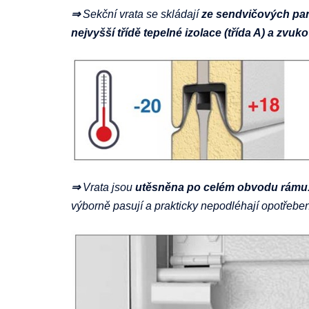
⇒
Sekční vrata se skládají
ze sendvičových pan
nejvyšší třídě tepelné izolace (třída A) a zvuko
⇒
Vrata jsou
utěsněna
po celém obvodu rámu
výborně pasují a prakticky nepodléhají opotřeben