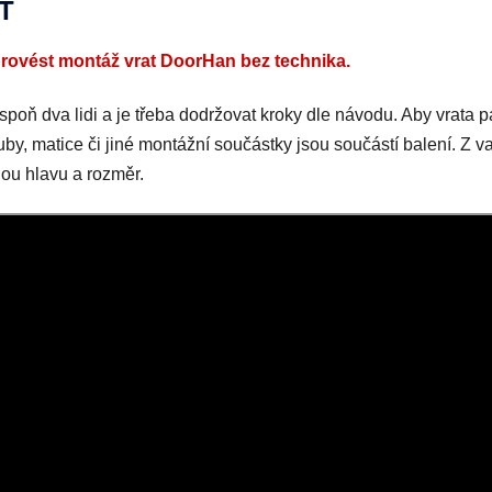
T
provést montáž vrat DoorHan bez technika.
ň dva lidi a je třeba dodržovat kroky dle návodu. Aby vrata pa
by, matice či jiné montážní součástky jsou součástí balení. Z va
nou hlavu a rozměr.