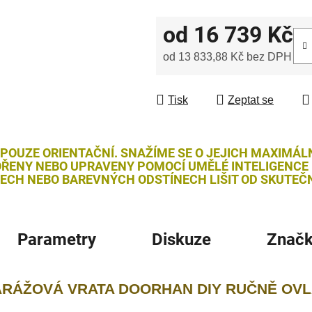
od
16 739 Kč
od
13 833,88 Kč
bez DPH
Měrná cena:
Tisk
Zeptat se
 POUZE ORIENTAČNÍ. SNAŽÍME SE O JEJICH MAXIMÁL
ŘENY NEBO UPRAVENY POMOCÍ UMĚLÉ INTELIGENCE (
LECH NEBO BAREVNÝCH ODSTÍNECH LIŠIT OD SKUTEČN
Parametry
Diskuze
Znač
ARÁŽOVÁ VRATA DOORHAN DIY RUČNĚ OV