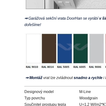
⇒
Garážová sekční vrata DoorHan se vyrábí
v ši
dořešíme!
⇒ Montáž
vrat lze zvládnout
snadno a rychle
i
Designový model
M-Line
Typ povrchu
Woodgrain
Součinitel prostupu tepla
U=1,2 W/(m2*K