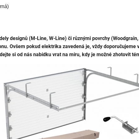
brná
)
modely designů (M-Line, W-Line) či různými povrchy (Woodgrain
ohonu. Ovšem pokud elektrika zavedená je, vždy doporučujeme 
jte si od nás nabídku vrat na míru, kdy je možné zhotovit tém