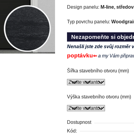
Design panelu:
M-line, středo
Typ povrchu panelu:
Woodgrai
Nezapomeňte si objed
Nenašli jste zde svůj rozměr 
poptávku
⇐
a my Vám připra
Šířka stavebního otvoru (mm)
Výška stavebního otvoru (mm)
Dostupnost
Kód: