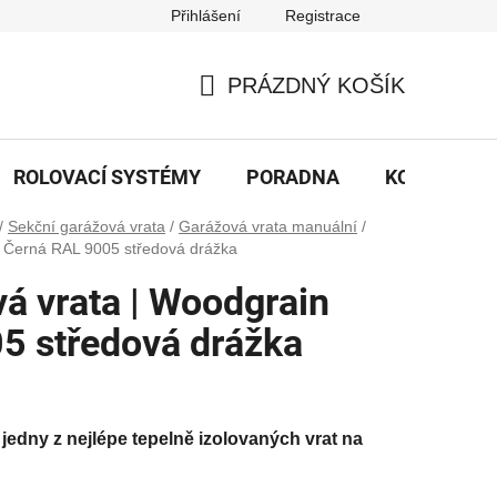
Přihlášení
Registrace
PRÁZDNÝ KOŠÍK
NÁKUPNÍ
KOŠÍK
ROLOVACÍ SYSTÉMY
PORADNA
KONTAKTY
/
Sekční garážová vrata
/
Garážová vrata manuální
/
n Černá RAL 9005 středová drážka
á vrata | Woodgrain
5 středová drážka
jedny z nejlépe tepelně izolovaných vrat na