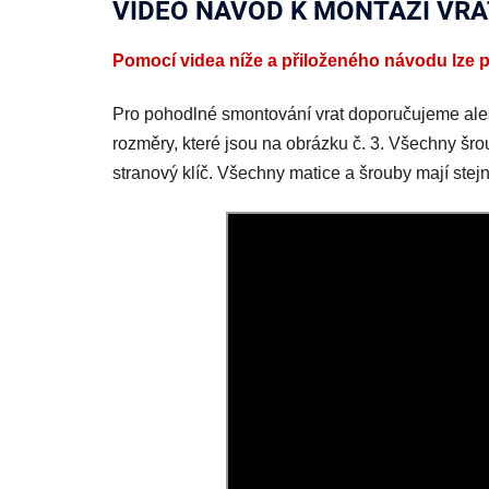
VIDEO NÁVOD K MONTÁŽI VRA
Pomocí videa níže a přiloženého návodu lze 
Pro pohodlné smontování vrat doporučujeme alespo
rozměry, které jsou na obrázku č. 3. Všechny šrou
stranový klíč. Všechny matice a šrouby mají stej