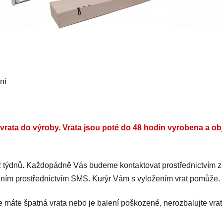
ní
rata do výroby. Vrata jsou poté do 48 hodin vyrobena a ob
 2 týdnů. Každopádně Vás budeme kontaktovat prostřednictvím z
áním prostřednictvím SMS. Kurýr Vám s vyložením vrat pomůže.
e máte špatná vrata nebo je balení poškozené, nerozbalujte vrat